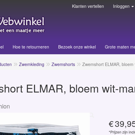
Klanten vertellen
Inloggen
el
Hoe te retourneren
Bezoek onze winkel
Grote maten m
ducten
Zwemkleding
Zwemshorts
Zwemshort ELMAR, bloem w
hort ELMAR, bloem wit-ma
hion
€
39,9
*Prijzen zijn inc