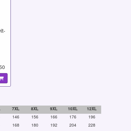
t-
,50
L
7XL
8XL
9XL
10XL
12XL
6
146
156
166
176
196
8
168
180
192
204
228