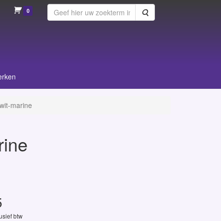
0
Zoeken
erken
it-marine
rine
5
lusief btw