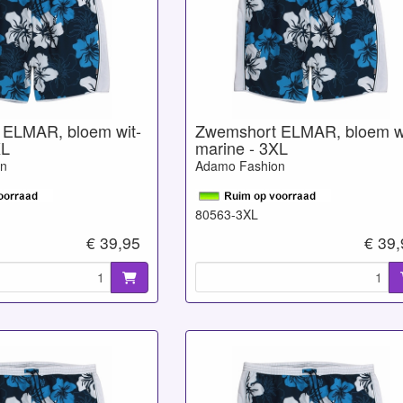
 ELMAR, bloem wit-
Zwemshort ELMAR, bloem wi
XL
marine - 3XL
on
Adamo Fashion
80563-3XL
€ 39,95
€ 39