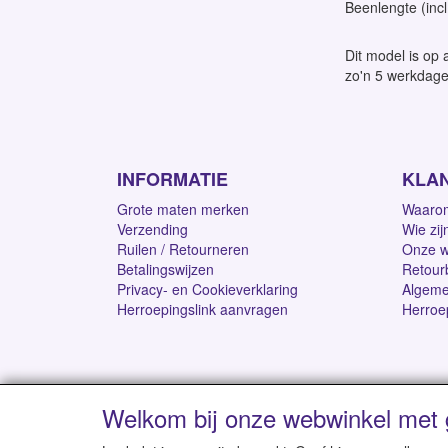
Beenlengte (incl
Dit model is op 
zo'n 5 werkdage
INFORMATIE
KLA
Grote maten merken
Waarom
Verzending
Wie zij
Ruilen / Retourneren
Onze w
Betalingswijzen
Retour
Privacy- en Cookieverklaring
Algeme
Herroepingslink aanvragen
Herroe
Welkom bij onze webwinkel met 
Levertijd 1-2 werk