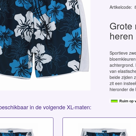
Artikelcode
:
Grote
heren
Sportieve zw
bloemkleuren 
achtergrond. 
van elastisch
beide zijden z
zit een inste
hieronder de 
s beschikbaar in de volgende XL-maten: