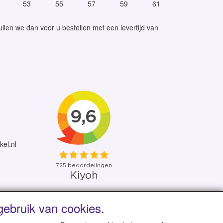
53
55
57
59
61
llen we dan voor u bestellen met een levertijd van
kel.nl
ebruik van cookies.
 uit eigen voorraad