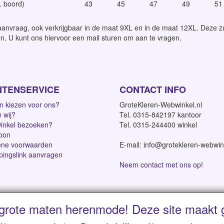
. boord)
43
45
47
49
51
aanvraag, ook verkrijgbaar in de maat 9XL en in de maat 12XL. Deze zu
n. U kunt ons hiervoor een mail sturen om aan te vragen.
NTENSERVICE
CONTACT INFO
 kiezen voor ons?
GroteKleren-Webwinkel.nl
n wij?
Tel. 0315-842197 kantoor
inkel bezoeken?
Tel. 0315-244400 winkel
bon
ne voorwaarden
E-mail: info@grotekleren-webwin
pingslink aanvragen
Neem contact met ons op!
grote maten herenmode! Deze site maakt g
dagen | Vanaf € 95 gratis verzending binnen NL | Direct leverbaar