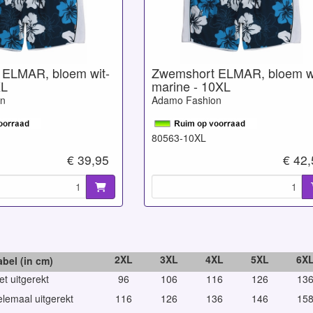
 ELMAR, bloem wit-
Zwemshort ELMAR, bloem wi
XL
marine - 10XL
on
Adamo Fashion
80563-10XL
€ 39,95
€ 42
2XL
3XL
4XL
5XL
6X
el (in cm)
t uitgerekt
96
106
116
126
13
lemaal uitgerekt
116
126
136
146
15