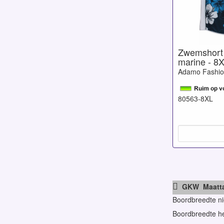
Zwemshort
marine - 8
Adamo Fashi
80563-8XL

GKW Maattab
Boordbreedte nie
Boordbreedte he