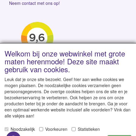
Neem contact met ons op!
Welkom bij onze webwinkel met grote
maten herenmode! Deze site maakt
gebruik van cookies.
Leuk dat je onze site bezoekt. Geef hier aan welke cookies we
mogen plaatsen. De noodzakelijke cookies verzamelen geen
persoonsgegevens. De overige cookies helpen ons de site en je
Levertijd 1-2 werkdagen | Vanaf € 95 gratis verzending
bezoekerservaring te verbeteren. Ook helpen ze ons om onze
binnen NL | Direct leverbaar uit eigen voorraad
producten beter bij je onder de aandacht te brengen. Ga je voor
een optimaal werkende website inclusief alle voordelen? Vink dan
alle vakjes aan!
Noodzakelijk
Voorkeuren
Statistieken
© 2007-2026
GroteKleren-Webwinkel.nl
-
Alle rechten