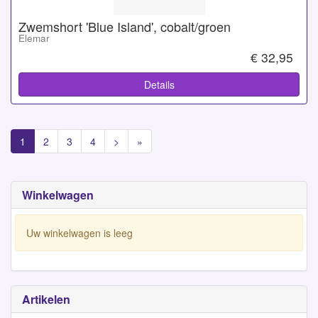
Zwemshort 'Blue Island', cobalt/groen
Elemar
€ 32,95
Details
1
2
3
4
>
»
Winkelwagen
Uw winkelwagen is leeg
Artikelen