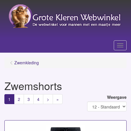
Menu
Zwemkleding
Zwemshorts
Weergave
1
2
3
4
>
»