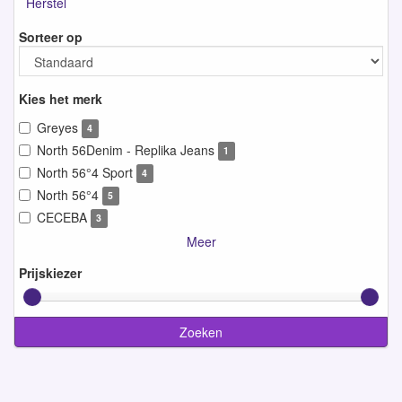
Herstel
Sorteer op
Kies het merk
Greyes
4
North 56Denim - Replika Jeans
1
North 56°4 Sport
4
North 56°4
5
CECEBA
3
Meer
Prijskiezer
Zoeken