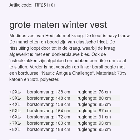
Artikelcode
:
RF251101
grote maten winter vest
Modieus vest van Redfield met kraag. De kleur is navy blauw.
De manchetten en boord zijn van elastische tricot. De
ritssluiting loopt door tot in de kraag, waarbij de kraag
afgewerkt is met een donkerblauwe bies. Ook de
insteekzakken zijn afgebiesd en hebben een ritsje om ze af
te sluiten. Verder is het voorzien op linker borsthoogte met
een borduursel "Nautic Antigua Challenge". Materiaal: 70%
katoen en 30% polyester.
• 2XL-
borstomvang: 138 cm
ruglengte: 76 cm
• 3XL-
borstomvang: 148 cm
ruglengte: 80 cm
• 4XL-
borstomvang: 156 cm
ruglengte: 85 cm
• 5XL-
borstomvang: 164 cm
ruglengte: 87 cm
• 6XL-
borstomvang: 172 cm
ruglengte: 91 cm
• 7XL-
borstomvang: 180 cm
ruglengte: 93 cm
• 8XL-
borstomvang: 188 cm
ruglengte: 95 cm