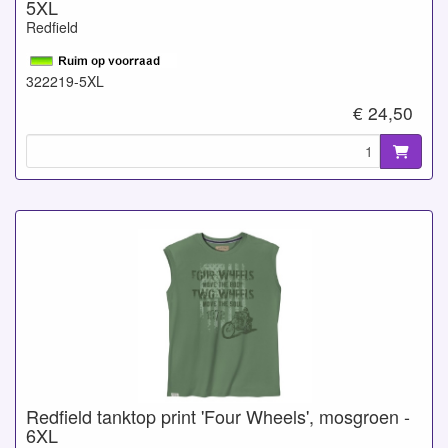
5XL
Redfield
322219-5XL
€ 24,50
Redfield tanktop print 'Four Wheels', mosgroen -
6XL