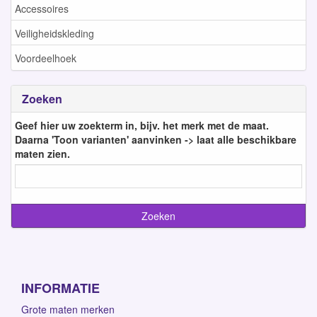
Accessoires
Veiligheidskleding
Voordeelhoek
Zoeken
Geef hier uw zoekterm in, bijv. het merk met de maat.
Daarna 'Toon varianten' aanvinken -> laat alle beschikbare
maten zien.
INFORMATIE
Grote maten merken