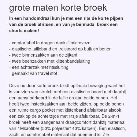
grote maten korte broek
In een handomdraai kun je met een rits de korte pijpen
van de broek afritsen, en van je bermuda broek een
shorts maken!
- comfortabel te dragen dankzij microvezel
- elastische tailleband en trekkoord op buik en benen
- twee binnenzakken aan de zijkant
- twee beenzakken met klittenbandsluiting
- een achterzak met ritssluiting
- gemaakt van travel stof
Deze outdoor korte broek biedt optimale beweging want het
is voorzien van stretch met een elastische boord met daarbij
een aansnoerkoord in de taille en aan beide benen. Het
heeft twee insteekzakken aan beide zijden, op beide benen
een ruime cargo pocket met klittenband afsluitbaar alsook
een zak op de achterzijde met ritsje afsluitbaar. De 2-in-1
broek heeft een aangenaam draagcomfort dankzij materiaal
van * Microfiber (50% polyester/ 40% katoen). Een elastisch,
zacht en comfortabel materiaal dat ademend is. Zie