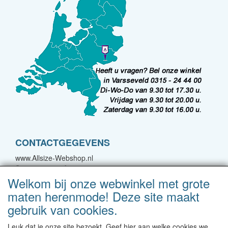
CONTACTGEGEVENS
www.Allsize-Webshop.nl
Spoorstraat 22A
7051 CJ Varsseveld
Welkom bij onze webwinkel met grote
maten herenmode! Deze site maakt
E-mail: bestellingen@forgreatmen.nl
gebruik van cookies.
Telefoon: 0315-244400
Leuk dat je onze site bezoekt. Geef hier aan welke cookies we