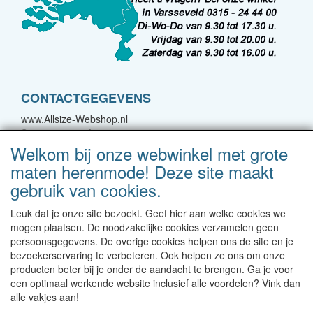
CONTACTGEGEVENS
www.Allsize-Webshop.nl
Spoorstraat 22A
7051 CJ Varsseveld
Welkom bij onze webwinkel met grote
maten herenmode! Deze site maakt
E-mail: bestellingen@forgreatmen.nl
gebruik van cookies.
Telefoon: 0315-244400
Leuk dat je onze site bezoekt. Geef hier aan welke cookies we
Neem contact met ons op!
mogen plaatsen. De noodzakelijke cookies verzamelen geen
persoonsgegevens. De overige cookies helpen ons de site en je
Levertijd 1-2 werkdagen | Vanaf € 95 gratis verzending
bezoekerservaring te verbeteren. Ook helpen ze ons om onze
binnen NL | Direct leverbaar uit eigen voorraad
producten beter bij je onder de aandacht te brengen. Ga je voor
een optimaal werkende website inclusief alle voordelen? Vink dan
alle vakjes aan!