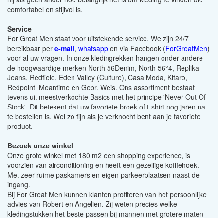
comfortabel en stijlvol is.
Service
For Great Men staat voor uitstekende service. We zijn 24/7
bereikbaar per
e-mail
,
whatsapp
en via Facebook (
ForGreatMen
)
voor al uw vragen. In onze kledingrekken hangen onder andere
de hoogwaardige merken North 56Denim, North 56°4, Replika
Jeans, Redfield, Eden Valley (Culture), Casa Moda, Kitaro,
Redpoint, Meantime en Gebr. Weis. Ons assortiment bestaat
tevens uit meestverkochte Basics met het principe 'Never Out Of
Stock'. Dit betekent dat uw favoriete broek of t-shirt nog jaren na
te bestellen is. Wel zo fijn als je verknocht bent aan je favoriete
product.
Bezoek onze winkel
Onze grote winkel met 180 m2 een shopping experience, is
voorzien van airconditioning en heeft een gezellige koffiehoek.
Met zeer ruime paskamers en eigen parkeerplaatsen naast de
ingang.
Bij For Great Men kunnen klanten profiteren van het persoonlijke
advies van Robert en Angelien. Zij weten precies welke
kledingstukken het beste passen bij mannen met grotere maten