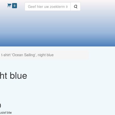
0
Zoeken
 t-shirt 'Ocean Sailing', night blue
ght blue
0
lusief btw