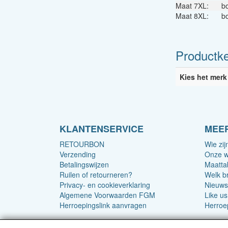
Maat 7XL:
b
Maat 8XL:
b
Productk
Kies het merk
KLANTENSERVICE
MEER
RETOURBON
Wie zijn
Verzending
Onze w
Betalingswijzen
Maatta
Ruilen of retourneren?
Welk b
Privacy- en cookieverklaring
Nieuws
Algemene Voorwaarden FGM
Like u
Herroepingslink aanvragen
Herroe