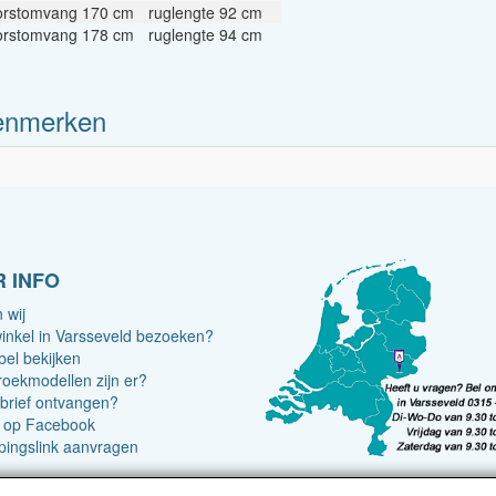
orstomvang 170 cm
ruglengte 92 cm
orstomvang 178 cm
ruglengte 94 cm
enmerken
 INFO
 wij
inkel in Varsseveld bezoeken?
bel bekijken
roekmodellen zijn er?
brief ontvangen?
s op Facebook
pingslink aanvragen