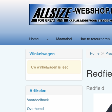
Home
Maattabel
Hoe te retourneren
Winkelwagen
Home
Pro
Uw winkelwagen is leeg
Redfie
Redfield
Artikelen
Voordeelhoek
Overhemd