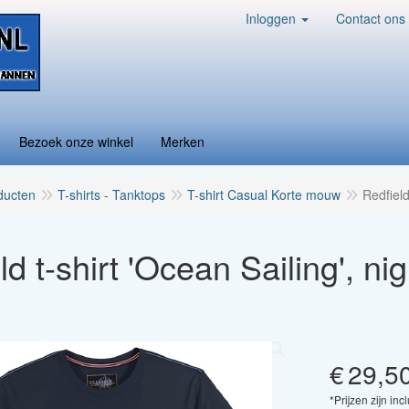
Inloggen
Contact ons
Bezoek onze winkel
Merken
ducten
T-shirts - Tanktops
T-shirt Casual Korte mouw
Redfield
ld t-shirt 'Ocean Sailing', ni
€
29,5
*Prijzen zijn inc