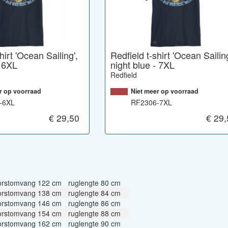
hirt 'Ocean Sailing',
Redfield t-shirt 'Ocean Sailing
- 6XL
night blue - 7XL
Redfield
r op voorraad
Niet meer op voorraad
-6XL
RF2306-7XL
€ 29,50
€ 29
orstomvang 122 cm
ruglengte 80 cm
orstomvang 138 cm
ruglengte 84 cm
orstomvang 146 cm
ruglengte 86 cm
orstomvang 154 cm
ruglengte 88 cm
orstomvang 162 cm
ruglengte 90 cm