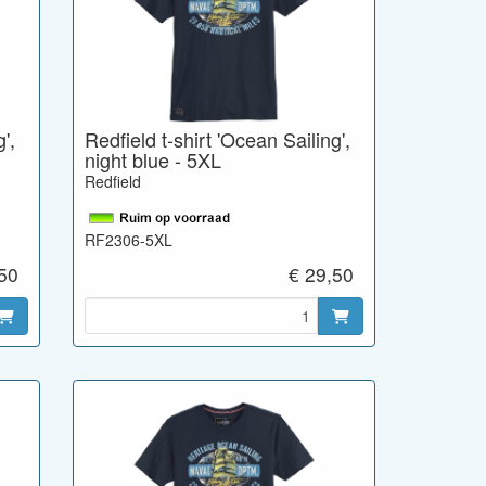
',
Redfield t-shirt 'Ocean Sailing',
night blue - 5XL
Redfield
RF2306-5XL
,50
€ 29,50