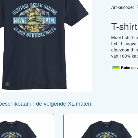
Artikelcode
:
T-shir
Mooi t-shirt m
t-shirt laagv
afgezoomd me
van 100% kat
s beschikbaar in de volgende XL-maten: