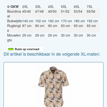
© GKW
2XL
3XL
4XL
5XL
6XL
7XL
Boordma
45/46
47/48
49/50
51/52
53/54
55/56
at
Buikwijdte
140 cm
152 cm
162 cm
170 cm
180 cm
192 cm
Ruglengt
87 cm
90 cm
90 cm
93 cm
93 cm
93 cm
e
Mouwlen
29 cm
29 cm
29 cm
30 cm
30 cm
30 cm
gte
Dit artikel is beschikbaar in de volgende XL-maten: