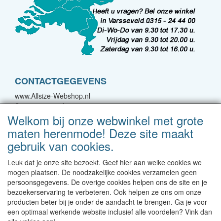
CONTACTGEGEVENS
www.Allsize-Webshop.nl
Spoorstraat 22A
7051 CJ Varsseveld
Welkom bij onze webwinkel met grote
maten herenmode! Deze site maakt
E-mail: bestellingen@forgreatmen.nl
gebruik van cookies.
Telefoon: 0315-244400
Leuk dat je onze site bezoekt. Geef hier aan welke cookies we
Neem contact met ons op!
mogen plaatsen. De noodzakelijke cookies verzamelen geen
persoonsgegevens. De overige cookies helpen ons de site en je
Levertijd 1-2 werkdagen | Vanaf € 95 gratis verzending
bezoekerservaring te verbeteren. Ook helpen ze ons om onze
binnen NL | Direct leverbaar uit eigen voorraad
producten beter bij je onder de aandacht te brengen. Ga je voor
een optimaal werkende website inclusief alle voordelen? Vink dan