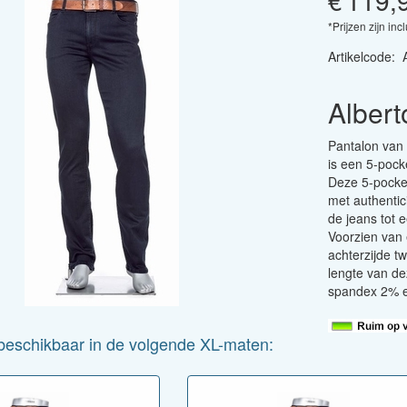
€
119,
*Prijzen zijn inc
Artikelcode
:
Albert
Pantalon van 
is een 5-pock
Deze 5-pocket
met authentic
de jeans tot e
Voorzien van 
achterzijde t
lengte van de
spandex 2% e
s beschikbaar in de volgende XL-maten: