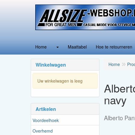
Home
Maattabel
Hoe te retourneren
Winkelwagen
Home
Pro
Uw winkelwagen is leeg
Albert
navy
Artikelen
Alberto Pan
Voordeelhoek
Overhemd