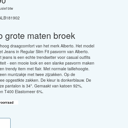
90
lusief btw
ALB181902
o grote maten broek
hoog draagcomfort van het merk Alberto. Het model
et Jeans in Regular Slim Fit pasvorm van Alberto.
 jeans is een echte trendsetter voor casual outfits
iteit - een mooie look en een slanke pasvorm maken
en trendy item met flair. Met normale taillehoogte.
een muntzakje met twee zijzakken. Op de
wee opgestikte zakken. De kleur is donkerblauw. De
ze pantalon is 34". Gemaakt van katoen 92%,
n T400 Elastomeer 6%.