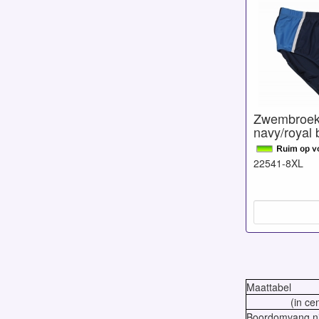
Zwembroek
navy/royal 
22541-8XL
Maattabel
(in ce
Boordomvang ni