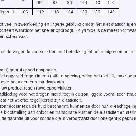
86
92
98
104
110
116
tgerekt
106
112
118
124
130
136
142
t veel in zwemkleding en lingerie gebruikt omdat het niet statisch is e
porteert waardoor het sneller opdroogt. Polyamide is de meest vormvaste
h en scheurvast.
et de volgende voorschriften met betrekking tot het reinigen en het 
wem) gebruik goed naspoelen.
iet opgerold liggen in een natte omgeving, wring het niet uit, maar pers 
 over het algemeen handwas aan.
uw product tegen ruwe oppervlakken.
adkleding voor het drogen niet direct in de zon liggen; vooral zeer st
st het weefsel tegelijkertijd zijn elasticiteit.
zonnecosmetica de huid beschermt, kunnen ze door hun olieachtige ingre
 blootstelling aan chloor en transpiratie kunnen de elasticiteit en ster
n de garantie uit voor schade die is veroorzaakt door oneigenlijk gebruik