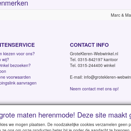
enmerken
Marc & Ma
NTENSERVICE
CONTACT INFO
 kiezen voor ons?
GroteKleren-Webwinkel.nl
n wij?
Tel. 0315-842197 kantoor
inkel bezoeken?
Tel. 0315-244400 winkel
bon
ne voorwaarden
E-mail: info@grotekleren-webwin
pingslink aanvragen
Neem contact met ons op!
grote maten herenmode! Deze site maakt g
dagen | Vanaf € 95 gratis verzending binnen NL | Direct leverbaar
cookies we mogen plaatsen. De noodzakelijke cookies verzamelen geen
n ze ons om onze producten beter bij je onder de aandacht te brengen.