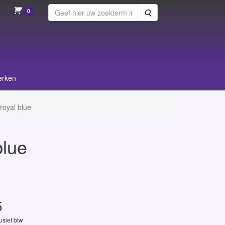
0
Zoeken
erken
royal blue
blue
5
lusief btw