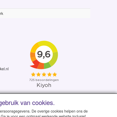
rk
kel.nl
ebruik van cookies.
 uit eigen voorraad
 persoonsgegevens. De overige cookies helpen ons de
 Ga je voor een optimaal werkende website inclusief