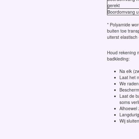
gerekt
Boordomvang ui
* Polyamide word
buiten toe trans
uiterst elastisc
Houd rekening m
badkleding:
Na elk (z
Laat het n
We raden
Bescherm 
Laat de b
soms verlie
Alhoewel 
Langdurige
Wij sluite