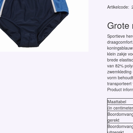
Artikelcode
:
Grote
Sportieve he
draagcomfort.
koningsblauw 
klein zakje vo
brede elasti
van 82% poly
zwemkleding e
vorm behoudt,
transporteert 
Product infor
Maattabel
(in centimeter
Boordomvang
gerekt
Boordomvan
uitgerekt