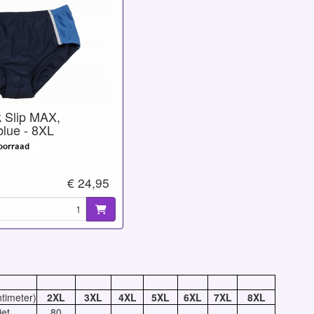
 Slip MAX,
blue - 8XL
€ 24,95
ntimeter)
2XL
3XL
4XL
5XL
6XL
7XL
8XL
et
80