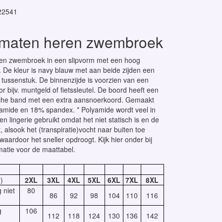
22541
 maten heren zwembroek
ren zwembroek in een slipvorm met een hoog
 De kleur is navy blauw met aan beide zijden een
tussenstuk. De binnenzijde is voorzien van een
or bijv. muntgeld of fietssleutel. De boord heeft een
sche band met een extra aansnoerkoord. Gemaakt
amide en 18% spandex. * Polyamide wordt veel in
n lingerie gebruikt omdat het niet statisch is en de
 alsook het (transpiratie)vocht naar buiten toe
waardoor het sneller opdroogt. Kijk hier onder bij
matie voor de maattabel.
)
2XL
3XL
4XL
5XL
6XL
7XL
8XL
 niet
80
86
92
98
104
110
116
g
106
112
118
124
130
136
142