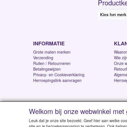
Productk
Kies het merk
INFORMATIE
KLA
Grote maten merken
Waarom
Verzending
Wie zij
Ruilen / Retourneren
Onze w
Betalingswijzen
Retour
Privacy- en Cookieverklaring
Algeme
Herroepingslink aanvragen
Herroe
Welkom bij onze webwinkel met 
Levertijd 1-2 werk
Leuk dat je onze site bezoekt. Geef hier aan welke 
site en je bezoekerservaring te verbeteren. Ook helpe