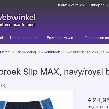
Klanten vertellen
Inloggen
el
Hoe te retourneren
Bezoek onze winkel
Grote maten m
ducten
Zwemkleding
Zwembroek
Zwembroek Slip MAX, navy/
roek Slip MAX, navy/royal 
RK
€
24,9
*Prijzen zijn inc