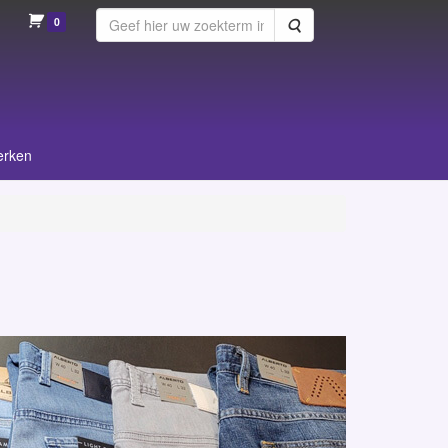
0
Zoeken
erken