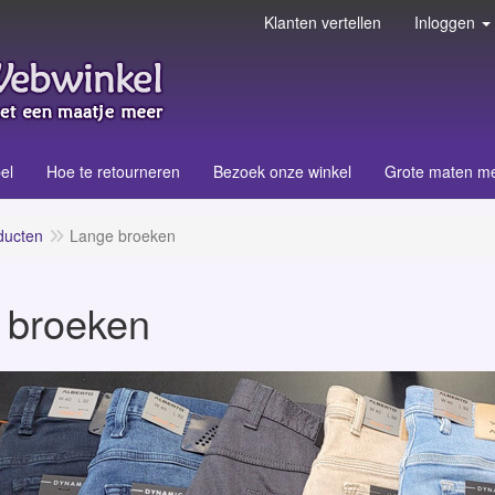
Klanten vertellen
Inloggen
el
Hoe te retourneren
Bezoek onze winkel
Grote maten m
ducten
Lange broeken
 broeken