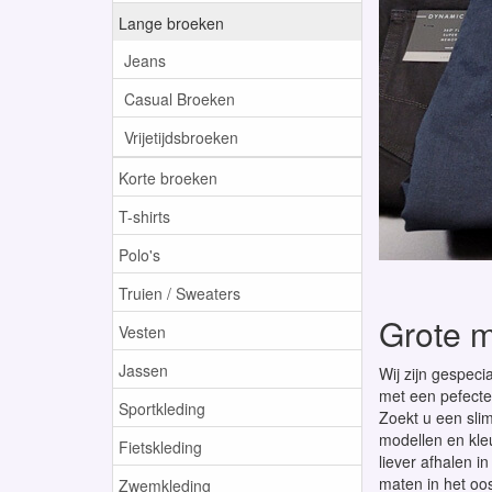
Lange broeken
Jeans
Casual Broeken
Vrijetijdsbroeken
Korte broeken
T-shirts
Polo's
Truien / Sweaters
Grote 
Vesten
Jassen
Wij zijn gespeci
met een pefecte
Sportkleding
Zoekt u een sli
modellen en kleu
Fietskleding
liever afhalen i
maten in het oo
Zwemkleding