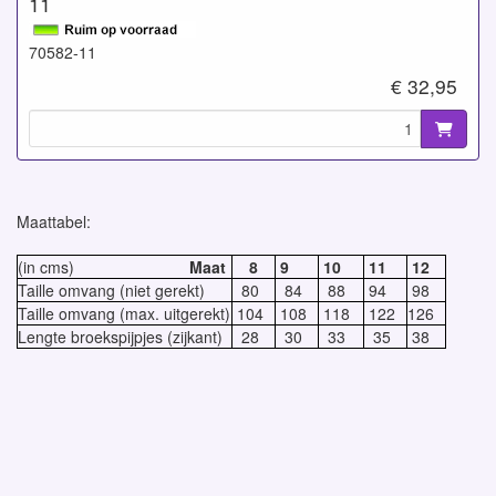
11
70582-11
€ 32,95
Maattabel:
(in cms)
Maat
8
9
10
11
12
Taille omvang (niet gerekt)
80
84
88
94
98
Taille omvang (max. uitgerekt)
104
108
118
122
126
Lengte broekspijpjes (zijkant)
28
30
33
35
38