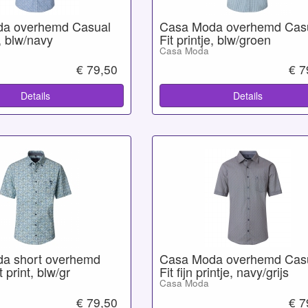
a overhemd Casual
Casa Moda overhemd Cas
e, blw/navy
Fit printje, blw/groen
Casa Moda
€ 79,50
€ 7
Details
Details
a short overhemd
Casa Moda overhemd Cas
 print, blw/gr
Fit fijn printje, navy/grijs
Casa Moda
€ 79,50
€ 7