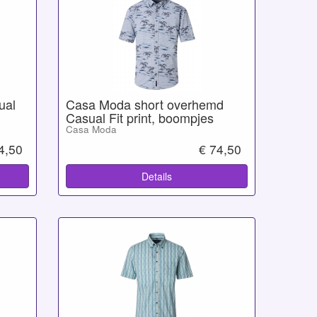
ual
Casa Moda short overhemd
Casual Fit print, boompjes
Casa Moda
4,50
€ 74,50
Details