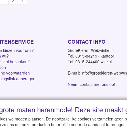
4
>
»
NTENSERVICE
CONTACT INFO
 kiezen voor ons?
GroteKleren-Webwinkel.nl
n wij?
Tel. 0315-842197 kantoor
inkel bezoeken?
Tel. 0315-244400 winkel
bon
ne voorwaarden
E-mail: info@grotekleren-webwin
pingslink aanvragen
Neem contact met ons op!
grote maten herenmode! Deze site maakt g
dagen | Vanaf € 95 gratis verzending binnen NL | Direct leverbaar
cookies we mogen plaatsen. De noodzakelijke cookies verzamelen geen
n ze ons om onze producten beter bij je onder de aandacht te brengen.