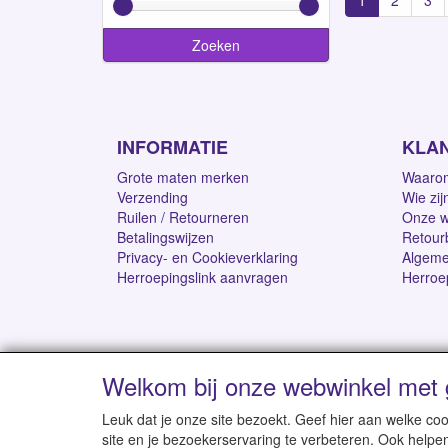
1
2
3
Zoeken
INFORMATIE
KLA
Grote maten merken
Waarom
Verzending
Wie zij
Ruilen / Retourneren
Onze w
Betalingswijzen
Retour
Privacy- en Cookieverklaring
Algeme
Herroepingslink aanvragen
Herroe
Welkom bij onze webwinkel met 
Levertijd 1-2 werk
Leuk dat je onze site bezoekt. Geef hier aan welke 
site en je bezoekerservaring te verbeteren. Ook helpe