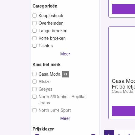
Categorieën
Koopjeshoek
Overhemden
Lange broeken
Korte broeken
T-shirts
Meer
Kies het merk
Casa Moda
71
Casa Mod
Allsize
Fit bollet
Greyes
Casa Moda
North 56Denim - Replika
Jeans
North 56°4 Sport
Meer
Prijskiezer