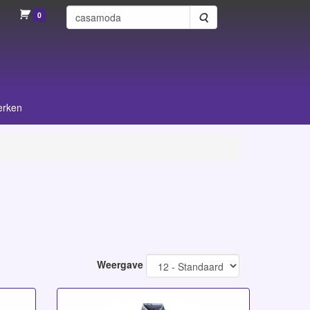
0
Zoeken
erken
Weergave