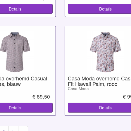
Details
Details
a overhemd Casual
Casa Moda overhemd Cas
jes, blauw
Fit Hawaii Palm, rood
Casa Moda
€ 89,50
€ 9
Details
Details