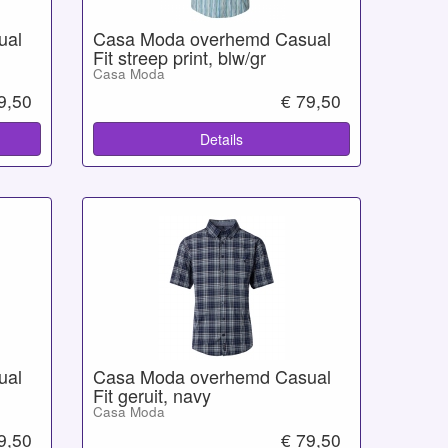
ual
Casa Moda overhemd Casual
Fit streep print, blw/gr
Casa Moda
9,50
€ 79,50
Details
ual
Casa Moda overhemd Casual
Fit geruit, navy
Casa Moda
9,50
€ 79,50