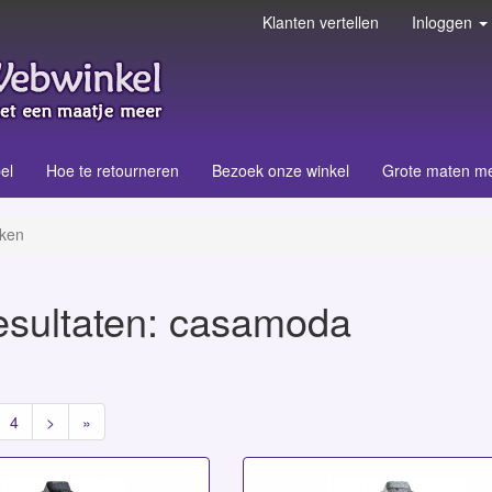
Klanten vertellen
Inloggen
el
Hoe te retourneren
Bezoek onze winkel
Grote maten m
ken
sultaten
: casamoda
4
>
»