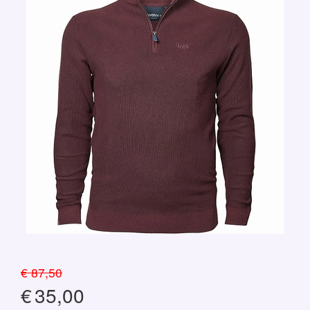
€ 87,50
€
35,00