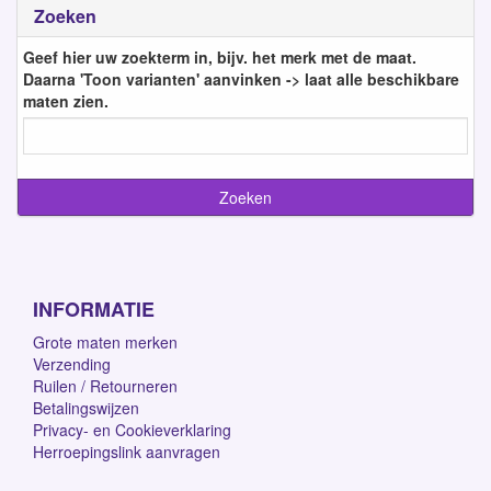
Zoeken
Geef hier uw zoekterm in, bijv. het merk met de maat.
Daarna 'Toon varianten' aanvinken -> laat alle beschikbare
maten zien.
INFORMATIE
Grote maten merken
Verzending
Ruilen / Retourneren
Betalingswijzen
Privacy- en Cookieverklaring
Herroepingslink aanvragen