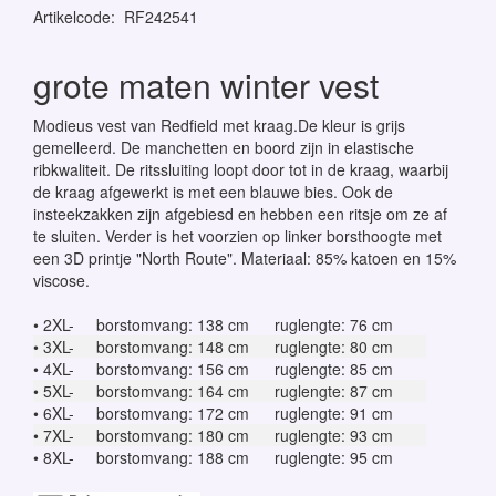
Artikelcode
:
RF242541
grote maten winter vest
Modieus vest van Redfield met kraag.De kleur is grijs
gemelleerd. De manchetten en boord zijn in elastische
ribkwaliteit. De ritssluiting loopt door tot in de kraag, waarbij
de kraag afgewerkt is met een blauwe bies. Ook de
insteekzakken zijn afgebiesd en hebben een ritsje om ze af
te sluiten. Verder is het voorzien op linker borsthoogte met
een 3D printje "North Route". Materiaal: 85% katoen en 15%
viscose.
• 2XL-
borstomvang: 138 cm
ruglengte: 76 cm
• 3XL-
borstomvang: 148 cm
ruglengte: 80 cm
• 4XL-
borstomvang: 156 cm
ruglengte: 85 cm
• 5XL-
borstomvang: 164 cm
ruglengte: 87 cm
• 6XL-
borstomvang: 172 cm
ruglengte: 91 cm
• 7XL-
borstomvang: 180 cm
ruglengte: 93 cm
• 8XL-
borstomvang: 188 cm
ruglengte: 95 cm