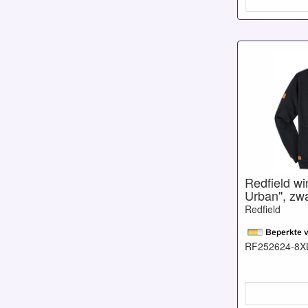
Redfield w
Urban", zwa
Redfield
RF252624-8X