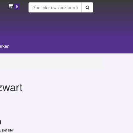
0
Zoeken
erken
zwart
0
lusief btw