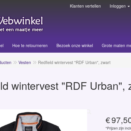
Klanten vertellen
Inloggen
el
Hoe te retourneren
Bezoek onze winkel
Grote maten m
ducten
Vesten
Redfield wintervest "RDF Urban", zwart
ld wintervest "RDF Urban", 
€
97,5
*Prijzen zijn inc