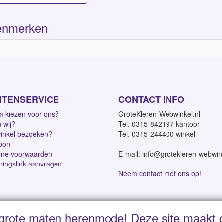
enmerken
NTENSERVICE
CONTACT INFO
 kiezen voor ons?
GroteKleren-Webwinkel.nl
n wij?
Tel. 0315-842197 kantoor
inkel bezoeken?
Tel. 0315-244400 winkel
bon
ne voorwaarden
E-mail: info@grotekleren-webwin
pingslink aanvragen
Neem contact met ons op!
grote maten herenmode! Deze site maakt g
dagen | Vanaf € 95 gratis verzending binnen NL | Direct leverbaar