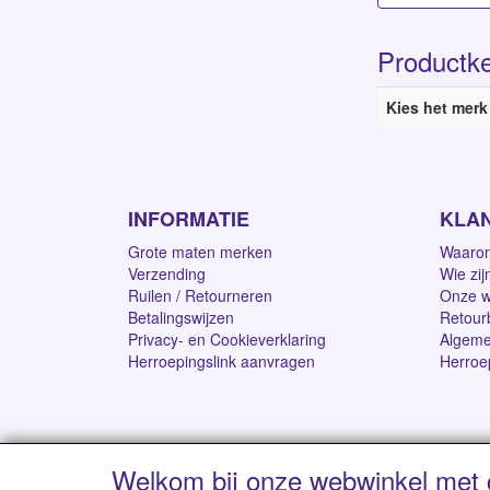
Productk
Kies het merk
INFORMATIE
KLA
Grote maten merken
Waarom
Verzending
Wie zij
Ruilen / Retourneren
Onze w
Betalingswijzen
Retour
Privacy- en Cookieverklaring
Algeme
Herroepingslink aanvragen
Herroe
Welkom bij onze webwinkel met 
Levertijd 1-2 werk