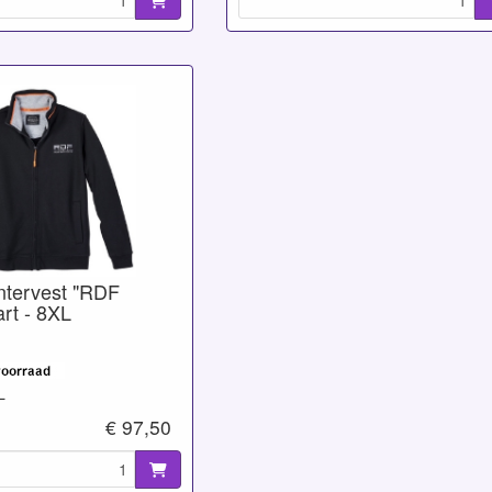
intervest "RDF
rt - 8XL
L
€ 97,50