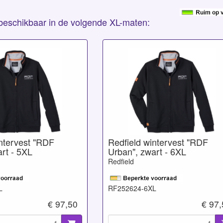
s beschikbaar in de volgende XL-maten:
intervest "RDF
Redfield wintervest "RDF
rt - 5XL
Urban", zwart - 6XL
Redfield
L
RF252624-6XL
€ 97,50
€ 97