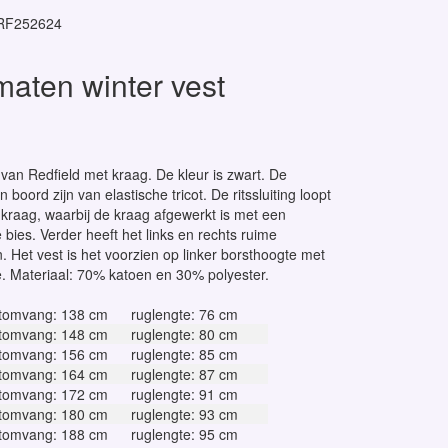
RF252624
maten winter vest
van Redfield met kraag. De kleur is zwart. De
boord zijn van elastische tricot. De ritssluiting loopt
e kraag, waarbij de kraag afgewerkt is met een
bies. Verder heeft het links en rechts ruime
. Het vest is het voorzien op linker borsthoogte met
e. Materiaal: 70% katoen en 30% polyester.
tomvang: 138 cm
ruglengte: 76 cm
tomvang: 148 cm
ruglengte: 80 cm
tomvang: 156 cm
ruglengte: 85 cm
tomvang: 164 cm
ruglengte: 87 cm
tomvang: 172 cm
ruglengte: 91 cm
tomvang: 180 cm
ruglengte: 93 cm
tomvang: 188 cm
ruglengte: 95 cm