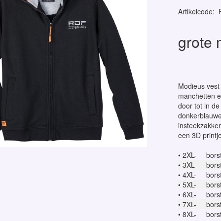
Artikelcode
:
grote 
Modieus vest 
manchetten en 
door tot in d
donkerblauwe 
insteekzakken
een 3D printj
• 2XL-
bors
• 3XL-
bors
• 4XL-
bors
• 5XL-
bors
• 6XL-
bors
• 7XL-
bors
• 8XL-
bors