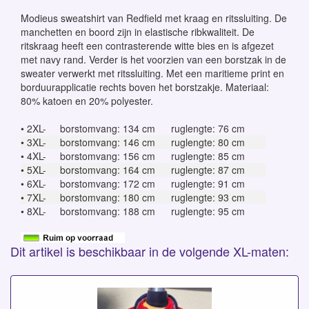
Modieus sweatshirt van Redfield met kraag en ritssluiting. De
manchetten en boord zijn in elastische ribkwaliteit. De
ritskraag heeft een contrasterende witte bies en is afgezet
met navy rand. Verder is het voorzien van een borstzak in de
sweater verwerkt met ritssluiting. Met een maritieme print en
borduurapplicatie rechts boven het borstzakje. Materiaal:
80% katoen en 20% polyester.
• 2XL-
borstomvang: 134 cm
ruglengte: 76 cm
• 3XL-
borstomvang: 146 cm
ruglengte: 80 cm
• 4XL-
borstomvang: 156 cm
ruglengte: 85 cm
• 5XL-
borstomvang: 164 cm
ruglengte: 87 cm
• 6XL-
borstomvang: 172 cm
ruglengte: 91 cm
• 7XL-
borstomvang: 180 cm
ruglengte: 93 cm
• 8XL-
borstomvang: 188 cm
ruglengte: 95 cm
Dit artikel is beschikbaar in de volgende XL-maten: