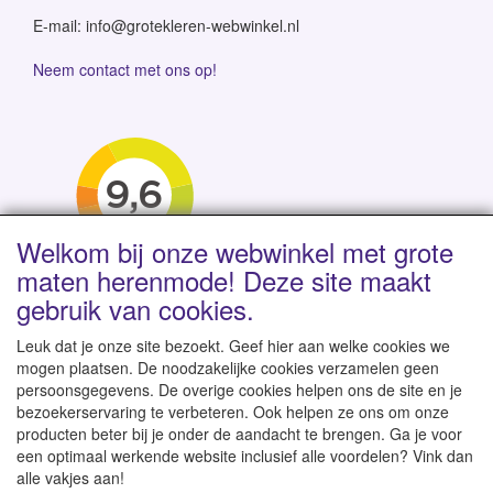
E-mail: info@grotekleren-webwinkel.nl
Neem contact met ons op!
Welkom bij onze webwinkel met grote
maten herenmode! Deze site maakt
gebruik van cookies.
Leuk dat je onze site bezoekt. Geef hier aan welke cookies we
mogen plaatsen. De noodzakelijke cookies verzamelen geen
persoonsgegevens. De overige cookies helpen ons de site en je
Levertijd 1-2 werkdagen | Vanaf € 95 gratis verzending
bezoekerservaring te verbeteren. Ook helpen ze ons om onze
binnen NL | Direct leverbaar uit eigen voorraad
producten beter bij je onder de aandacht te brengen. Ga je voor
een optimaal werkende website inclusief alle voordelen? Vink dan
alle vakjes aan!