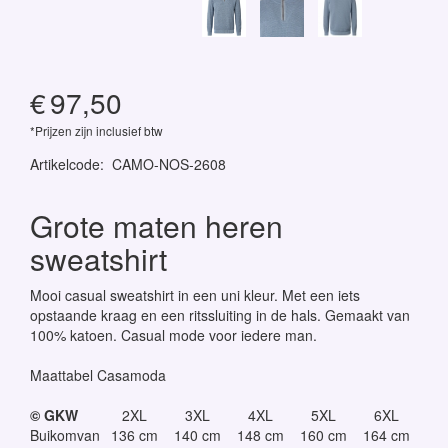
€
97,50
*Prijzen zijn inclusief btw
Artikelcode
:
CAMO-NOS-2608
Grote maten heren
sweatshirt
Mooi casual sweatshirt in een uni kleur. Met een iets
opstaande kraag en een ritssluiting in de hals. Gemaakt van
100% katoen. Casual mode voor iedere man.
Maattabel Casamoda
© GKW
2XL
3XL
4XL
5XL
6XL
Buikomvan
136 cm
140 cm
148 cm
160 cm
164 cm