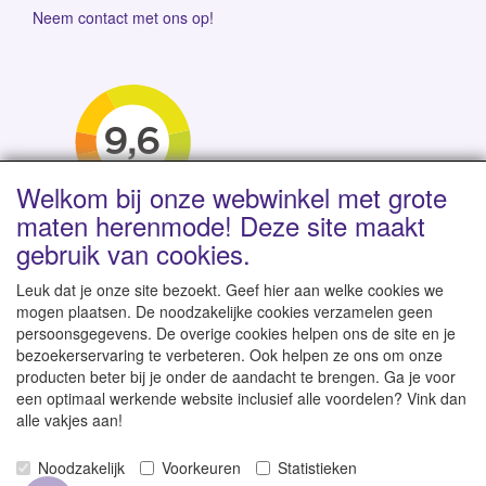
Neem contact met ons op!
Welkom bij onze webwinkel met grote
maten herenmode! Deze site maakt
gebruik van cookies.
Leuk dat je onze site bezoekt. Geef hier aan welke cookies we
mogen plaatsen. De noodzakelijke cookies verzamelen geen
persoonsgegevens. De overige cookies helpen ons de site en je
Levertijd 1-2 werkdagen | Vanaf € 95 gratis verzending
bezoekerservaring te verbeteren. Ook helpen ze ons om onze
binnen NL | Direct leverbaar uit eigen voorraad
producten beter bij je onder de aandacht te brengen. Ga je voor
een optimaal werkende website inclusief alle voordelen? Vink dan
alle vakjes aan!
Noodzakelijk
Voorkeuren
Statistieken