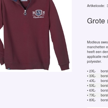
Artikelcode
:
Grote
Modieus sweat
manchetten en 
heeft een den
applicatie re
polyester.
• 2XL-
bors
• 3XL-
bors
• 4XL-
bors
• 5XL-
bors
• 6XL-
bors
• 7XL-
bors
• 8XL-
bors