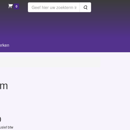
0
Zoeken
erken
um
0
lusief btw