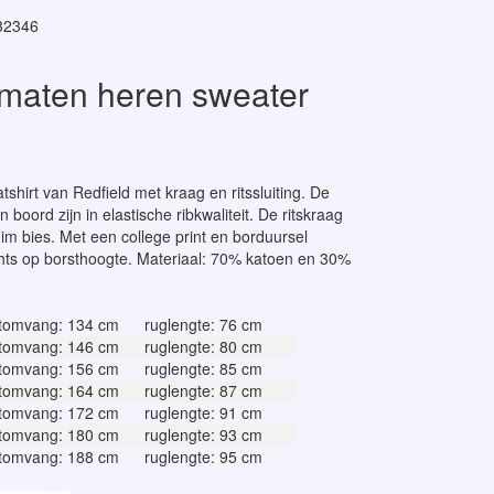
32346
 maten heren sweater
shirt van Redfield met kraag en ritssluiting. De
boord zijn in elastische ribkwaliteit. De ritskraag
im bies. Met een college print en borduursel
chts op borsthoogte. Materiaal: 70% katoen en 30%
tomvang: 134 cm
ruglengte: 76 cm
tomvang: 146 cm
ruglengte: 80 cm
tomvang: 156 cm
ruglengte: 85 cm
tomvang: 164 cm
ruglengte: 87 cm
tomvang: 172 cm
ruglengte: 91 cm
tomvang: 180 cm
ruglengte: 93 cm
tomvang: 188 cm
ruglengte: 95 cm