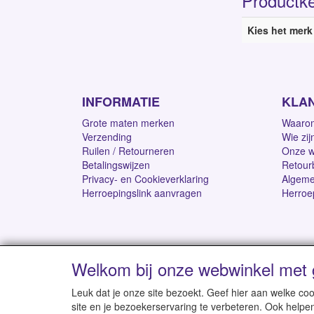
Productk
Kies het merk
INFORMATIE
KLA
Grote maten merken
Waarom
Verzending
Wie zij
Ruilen / Retourneren
Onze w
Betalingswijzen
Retour
Privacy- en Cookieverklaring
Algeme
Herroepingslink aanvragen
Herroe
Welkom bij onze webwinkel met 
Levertijd 1-2 werk
Leuk dat je onze site bezoekt. Geef hier aan welke 
site en je bezoekerservaring te verbeteren. Ook helpe