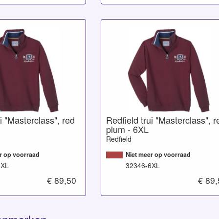
i "Masterclass", red
Redfield trui "Masterclass", r
plum - 6XL
Redfield
r op voorraad
Niet meer op voorraad
5XL
32346-6XL
€ 89,50
€ 89