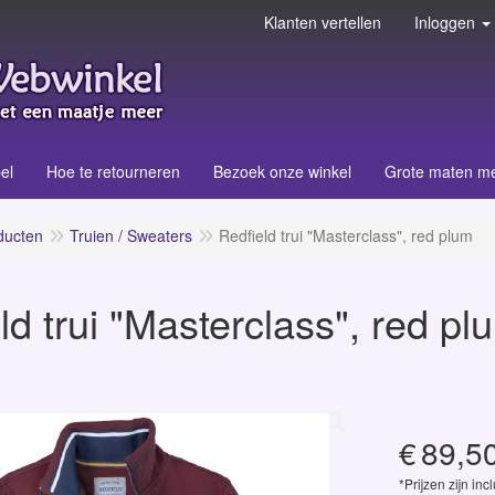
Klanten vertellen
Inloggen
el
Hoe te retourneren
Bezoek onze winkel
Grote maten m
ducten
Truien / Sweaters
Redfield trui "Masterclass", red plum
ld trui "Masterclass", red pl
€
89,5
*Prijzen zijn inc