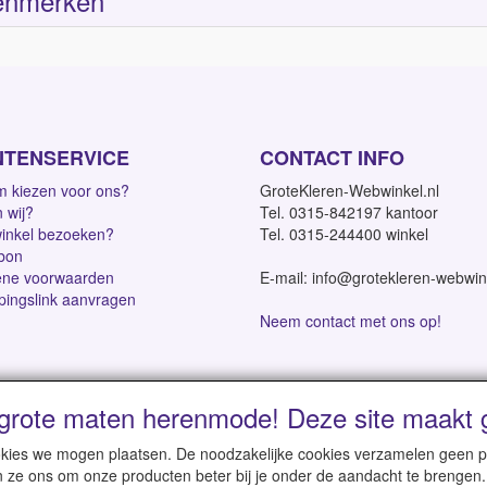
enmerken
NTENSERVICE
CONTACT INFO
 kiezen voor ons?
GroteKleren-Webwinkel.nl
n wij?
Tel. 0315-842197 kantoor
inkel bezoeken?
Tel. 0315-244400 winkel
bon
ne voorwaarden
E-mail: info@grotekleren-webwin
pingslink aanvragen
Neem contact met ons op!
grote maten herenmode! Deze site maakt g
dagen | Vanaf € 95 gratis verzending binnen NL | Direct leverbaar
cookies we mogen plaatsen. De noodzakelijke cookies verzamelen geen
n ze ons om onze producten beter bij je onder de aandacht te brengen.