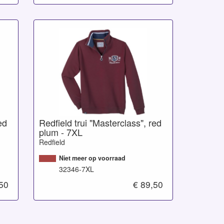
ed
Redfield trui "Masterclass", red
plum - 7XL
Redfield
Niet meer op voorraad
32346-7XL
,50
€ 89,50