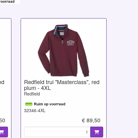
ed
Redfield trui "Masterclass", red
plum - 4XL
Redfield
32346-4XL
,50
€ 89,50