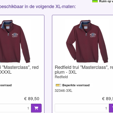
s beschikbaar in de volgende XL-maten:
i "Masterclass", red
Redfield trui "Masterclass", r
/XXXL
plum - 3XL
Redfield
32346-3XL
€ 89,50
€ 89