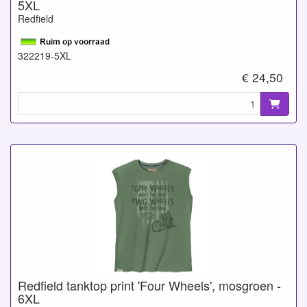
5XL
Redfield
322219-5XL
€ 24,50
Redfield tanktop print 'Four Wheels', mosgroen -
6XL