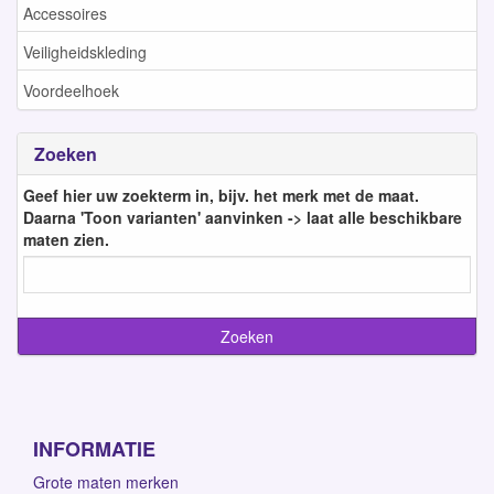
Accessoires
Veiligheidskleding
Voordeelhoek
Zoeken
Geef hier uw zoekterm in, bijv. het merk met de maat.
Daarna 'Toon varianten' aanvinken -> laat alle beschikbare
maten zien.
INFORMATIE
Grote maten merken