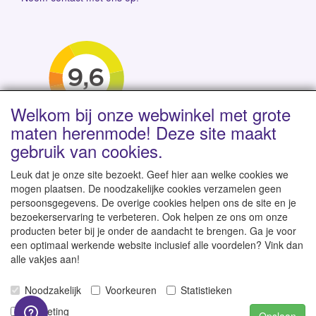
Welkom bij onze webwinkel met grote
maten herenmode! Deze site maakt
gebruik van cookies.
Leuk dat je onze site bezoekt. Geef hier aan welke cookies we
mogen plaatsen. De noodzakelijke cookies verzamelen geen
persoonsgegevens. De overige cookies helpen ons de site en je
Levertijd 1-2 werkdagen | Vanaf € 95 gratis verzending
bezoekerservaring te verbeteren. Ook helpen ze ons om onze
binnen NL | Direct leverbaar uit eigen voorraad
producten beter bij je onder de aandacht te brengen. Ga je voor
een optimaal werkende website inclusief alle voordelen? Vink dan
alle vakjes aan!
Noodzakelijk
Voorkeuren
Statistieken
© 2007-2026
GroteKleren-Webwinkel.nl
-
Alle rechten
Marketing