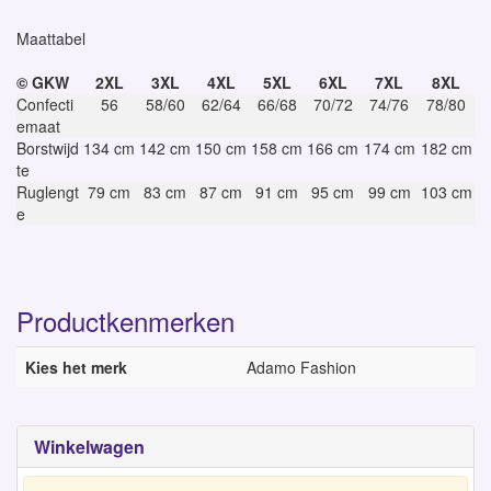
Maattabel
© GKW
2XL
3XL
4XL
5XL
6XL
7XL
8XL
Confecti
56
58/60
62/64
66/68
70/72
74/76
78/80
emaat
Borstwijd
134 cm
142 cm
150 cm
158 cm
166 cm
174 cm
182 cm
te
Ruglengt
79 cm
83 cm
87 cm
91 cm
95 cm
99 cm
103 cm
e
Productkenmerken
Kies het merk
Adamo Fashion
Winkelwagen