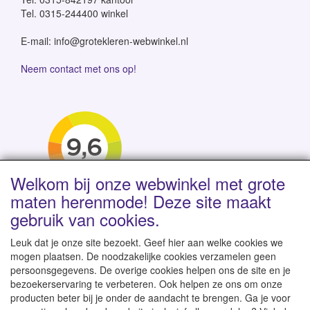
Tel. 0315-244400 winkel
E-mail: info@grotekleren-webwinkel.nl
Neem contact met ons op!
Welkom bij onze webwinkel met grote
maten herenmode! Deze site maakt
gebruik van cookies.
Leuk dat je onze site bezoekt. Geef hier aan welke cookies we
mogen plaatsen. De noodzakelijke cookies verzamelen geen
persoonsgegevens. De overige cookies helpen ons de site en je
Levertijd 1-2 werkdagen | Vanaf € 95 gratis verzending
bezoekerservaring te verbeteren. Ook helpen ze ons om onze
binnen NL | Direct leverbaar uit eigen voorraad
producten beter bij je onder de aandacht te brengen. Ga je voor