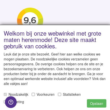
Welkom bij onze webwinkel met grote
maten herenmode! Deze site maakt
gebruik van cookies.
Leuk dat je onze site bezoekt. Geef hier aan welke cookies we
mogen plaatsen. De noodzakelijke cookies verzamelen geen
persoonsgegevens. De overige cookies helpen ons de site en je
Levertijd 1-2 werkdagen | Vanaf € 95 gratis verzending
bezoekerservaring te verbeteren. Ook helpen ze ons om onze
binnen NL | Direct leverbaar uit eigen voorraad
producten beter bij je onder de aandacht te brengen. Ga je voor
een optimaal werkende website inclusief alle voordelen? Vink dan
alle vakjes aan!
Noodzakelijk
Voorkeuren
Statistieken
© 2007-2026
GroteKleren-Webwinkel.nl
-
Alle rechten
Marketing
Opslaan
voorbehouden - Prijzen zijn inclusief 21% BTW