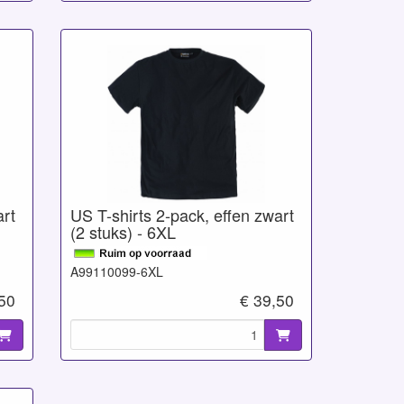
art
US T-shirts 2-pack, effen zwart
(2 stuks) - 6XL
A99110099-6XL
,50
€ 39,50