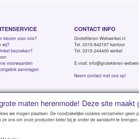
NTENSERVICE
CONTACT INFO
 kiezen voor ons?
GroteKleren-Webwinkel.nl
n wij?
Tel. 0315-842197 kantoor
inkel bezoeken?
Tel. 0315-244400 winkel
bon
ne voorwaarden
E-mail: info@grotekleren-webwin
pingslink aanvragen
Neem contact met ons op!
grote maten herenmode! Deze site maakt g
dagen | Vanaf € 95 gratis verzending binnen NL | Direct leverbaar
cookies we mogen plaatsen. De noodzakelijke cookies verzamelen geen
n ze ons om onze producten beter bij je onder de aandacht te brengen.