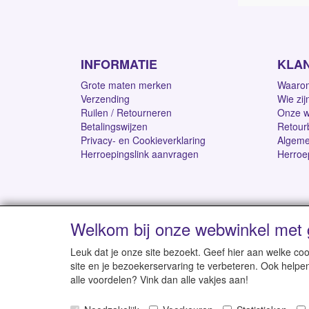
INFORMATIE
KLA
Grote maten merken
Waarom
Verzending
Wie zij
Ruilen / Retourneren
Onze w
Betalingswijzen
Retour
Privacy- en Cookieverklaring
Algeme
Herroepingslink aanvragen
Herroe
Welkom bij onze webwinkel met 
Levertijd 1-2 werk
Leuk dat je onze site bezoekt. Geef hier aan welke 
site en je bezoekerservaring te verbeteren. Ook helpe
alle voordelen? Vink dan alle vakjes aan!