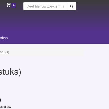
0
Zoeken
erken
 stuks)
stuks)
0
lusief btw