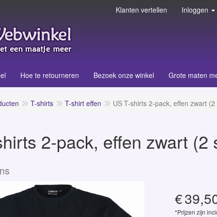
Klanten vertellen
Inloggen
el
Hoe te retourneren
Bezoek onze winkel
Grote maten m
ducten
T-shirts
T-shirt effen
US T-shirts 2-pack, effen zwart (2
hirts 2-pack, effen zwart (2 
ans
€
39,5
*Prijzen zijn inc