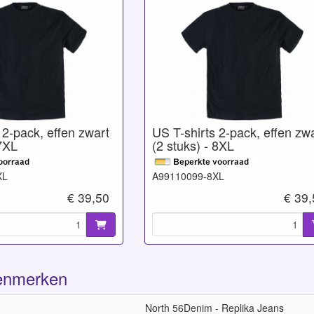
 2-pack, effen zwart
US T-shirts 2-pack, effen zw
 7XL
(2 stuks) - 8XL
XL
A99110099-8XL
€ 39,50
€ 39
enmerken
North 56Denim - Replika Jeans