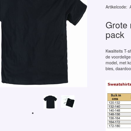
Artikelcode
:
Grote 
pack
Kwaliteits T-s
de voordelige 
model, met k
bies, daardoo