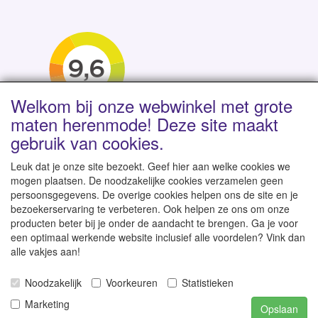
Welkom bij onze webwinkel met grote
maten herenmode! Deze site maakt
gebruik van cookies.
Leuk dat je onze site bezoekt. Geef hier aan welke cookies we
mogen plaatsen. De noodzakelijke cookies verzamelen geen
persoonsgegevens. De overige cookies helpen ons de site en je
Levertijd 1-2 werkdagen | Vanaf € 95 gratis verzending
bezoekerservaring te verbeteren. Ook helpen ze ons om onze
binnen NL | Direct leverbaar uit eigen voorraad
producten beter bij je onder de aandacht te brengen. Ga je voor
een optimaal werkende website inclusief alle voordelen? Vink dan
alle vakjes aan!
Noodzakelijk
Voorkeuren
Statistieken
© 2007-2026
GroteKleren-Webwinkel.nl
-
Alle rechten
Marketing
Opslaan
voorbehouden - Prijzen zijn inclusief 21% BTW