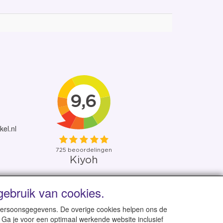
kel.nl
ebruik van cookies.
 uit eigen voorraad
 persoonsgegevens. De overige cookies helpen ons de
 Ga je voor een optimaal werkende website inclusief