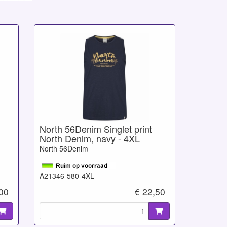
North 56Denim Singlet print
North Denim, navy - 4XL
North 56Denim
A21346-580-4XL
,00
€ 22,50