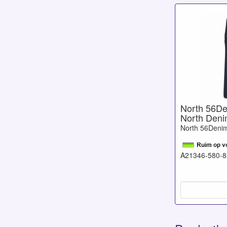
North 56Den
North Deni
North 56Deni
A21346-580-