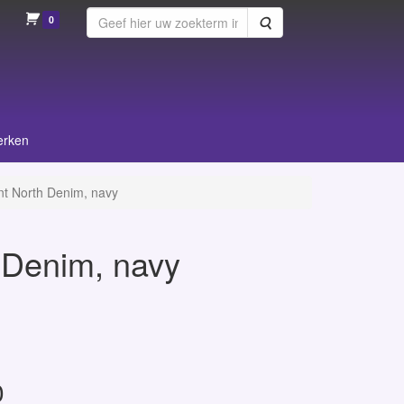
0
Zoeken
erken
nt North Denim, navy
 Denim, navy
0