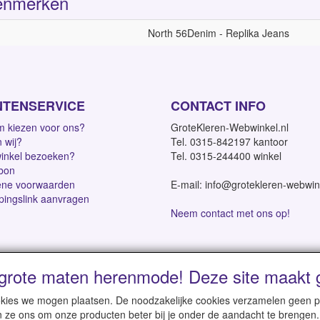
enmerken
North 56Denim - Replika Jeans
NTENSERVICE
CONTACT INFO
 kiezen voor ons?
GroteKleren-Webwinkel.nl
n wij?
Tel. 0315-842197 kantoor
inkel bezoeken?
Tel. 0315-244400 winkel
bon
ne voorwaarden
E-mail: info@grotekleren-webwin
pingslink aanvragen
Neem contact met ons op!
grote maten herenmode! Deze site maakt g
dagen | Vanaf € 95 gratis verzending binnen NL | Direct leverbaar
cookies we mogen plaatsen. De noodzakelijke cookies verzamelen geen
n ze ons om onze producten beter bij je onder de aandacht te brengen.