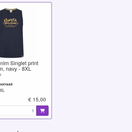
im Singlet print
m, navy - 8XL
m
8XL
€ 15,00