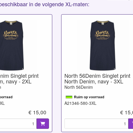
s beschikbaar in de volgende XL-maten:
im Singlet print
North 56Denim Singlet print
m, navy - 2XL
North Denim, navy - 3XL
m
North 56Denim
2XL
A21346-580-3XL
€ 15,00
€ 15