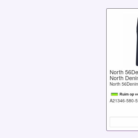
North 56Den
North Deni
North 56Deni
A21346-580-