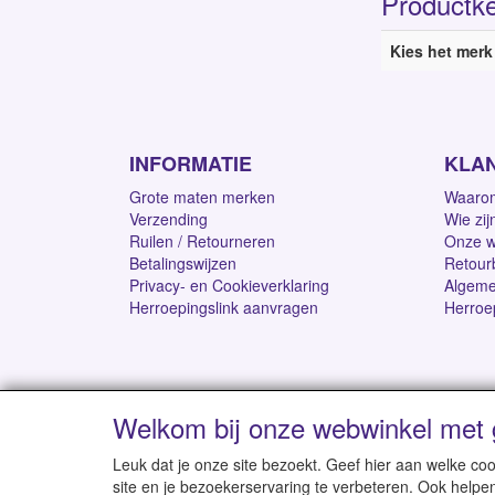
Productk
Kies het merk
INFORMATIE
KLA
Grote maten merken
Waarom
Verzending
Wie zij
Ruilen / Retourneren
Onze w
Betalingswijzen
Retour
Privacy- en Cookieverklaring
Algeme
Herroepingslink aanvragen
Herroe
Welkom bij onze webwinkel met 
Levertijd 1-2 werk
Leuk dat je onze site bezoekt. Geef hier aan welke 
site en je bezoekerservaring te verbeteren. Ook helpe