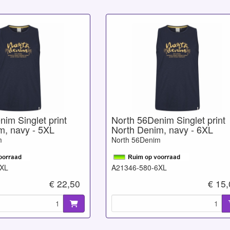
im Singlet print
North 56Denim Singlet print
m, navy - 5XL
North Denim, navy - 6XL
m
North 56Denim
5XL
A21346-580-6XL
€ 22,50
€ 15