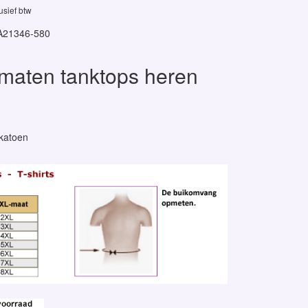
lusief btw
A21346-580
maten tanktops heren
 katoen