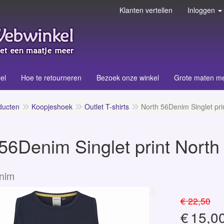
Klanten vertellen
Inloggen
el
Hoe te retourneren
Bezoek onze winkel
Grote maten m
ducten
Koopjeshoek
Outlet T-shirts
North 56Denim Singlet pri
56Denim Singlet print North
nim
€ 22,50
€
15,0