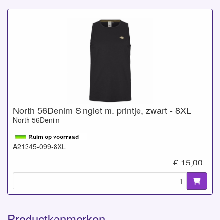
North 56Denim Singlet m. printje, zwart - 8XL
North 56Denim
A21345-099-8XL
€ 15,00
Productkenmerken