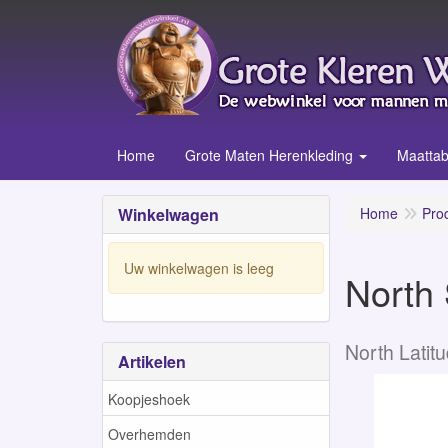
Home
Grote Maten Herenkleding
Maattab
Winkelwagen
Home
Pro
Uw winkelwagen is leeg
North 
North Latit
Artikelen
Koopjeshoek
Overhemden