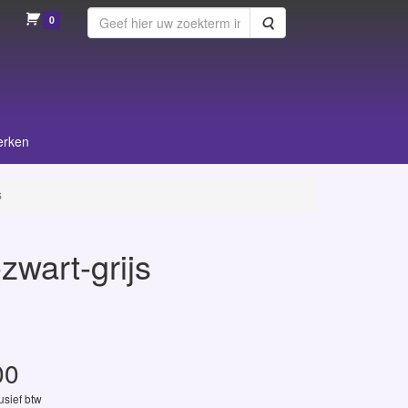
0
Zoeken
erken
s
zwart-grijs
00
lusief btw