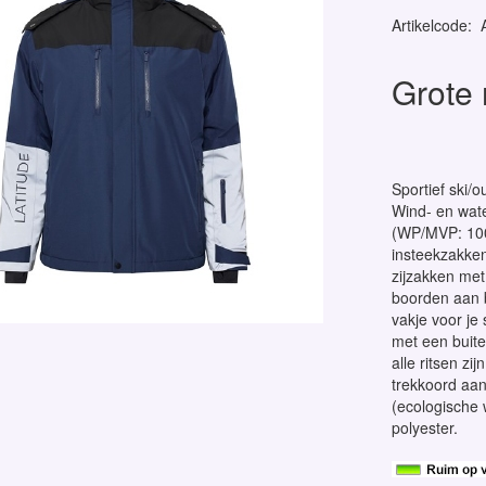
Artikelcode
:
Grote 
Sportief ski/o
Wind- en wate
(WP/MVP: 1000
insteekzakken
zijzakken met 
boorden aan 
vakje voor je
met een buite
alle ritsen zi
trekkoord aan
(ecologische
polyester.