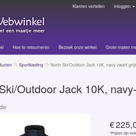
Klanten vertellen
Inloggen
el
Hoe te retourneren
Bezoek onze winkel
Grote maten m
ducten
Sportkleding
North Ski/Outdoor Jack 10K, navy-zwart-grij
Ski/Outdoor Jack 10K, navy-
ude
€
225,
*Prijzen zijn inc