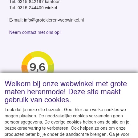
Tel. 0315-842197 kantoor
Tel. 0315-244400 winkel
E-mail: info@grotekleren-webwinkel.nl
Neem contact met ons op!
Welkom bij onze webwinkel met grote
maten herenmode! Deze site maakt
gebruik van cookies.
Leuk dat je onze site bezoekt. Geef hier aan welke cookies we
mogen plaatsen. De noodzakelijke cookies verzamelen geen
persoonsgegevens. De overige cookies helpen ons de site en je
Levertijd 1-2 werkdagen | Vanaf € 95 gratis verzending
bezoekerservaring te verbeteren. Ook helpen ze ons om onze
binnen NL | Direct leverbaar uit eigen voorraad
producten beter bij je onder de aandacht te brengen. Ga je voor