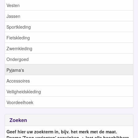
Vesten
Jassen
Sportkleding
Fietskleding
Zwemkleding
Ondergoed
Pyjama's
Accessoires
Veiligheidskleding
Voordeelhoek
Zoeken
Geef hier uw zoekterm in, bijv. het merk met de maat.
Daarna 'Toon varianten' aanvinken -> laat alle beschikbare