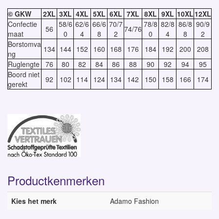
© GKW
2XL
3XL
4XL
5XL
6XL
7XL
8XL
9XL
10XL
12XL
Confectie
58/6
62/6
66/6
70/7
78/8
82/8
86/8
90/9
56
74/76
maat
0
4
8
2
0
4
8
2
Borstomva
134
144
152
160
168
176
184
192
200
208
ng
Ruglengte
76
80
82
84
86
88
90
92
94
95
Boord niet
92
102
114
124
134
142
150
158
166
174
gerekt
Productkenmerken
Kies het merk
Adamo Fashion