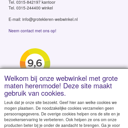
Tel. 0315-842197 kantoor
Tel. 0315-244400 winkel
E-mail: info@grotekleren-webwinkel.nl
Neem contact met ons op!
Welkom bij onze webwinkel met grote
maten herenmode! Deze site maakt
gebruik van cookies.
Leuk dat je onze site bezoekt. Geef hier aan welke cookies we
mogen plaatsen. De noodzakelijke cookies verzamelen geen
persoonsgegevens. De overige cookies helpen ons de site en je
Levertijd 1-2 werkdagen | Vanaf € 95 gratis verzending
bezoekerservaring te verbeteren. Ook helpen ze ons om onze
binnen NL | Direct leverbaar uit eigen voorraad
producten beter bij je onder de aandacht te brengen. Ga je voor