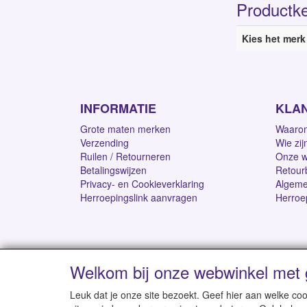
Productk
Kies het merk
INFORMATIE
KLA
Grote maten merken
Waarom
Verzending
Wie zij
Ruilen / Retourneren
Onze w
Betalingswijzen
Retour
Privacy- en Cookieverklaring
Algeme
Herroepingslink aanvragen
Herroe
Welkom bij onze webwinkel met 
Levertijd 1-2 werk
Leuk dat je onze site bezoekt. Geef hier aan welke 