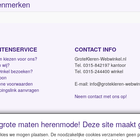
enmerken
NTENSERVICE
CONTACT INFO
 kiezen voor ons?
GroteKleren-Webwinkel.nl
n wij?
Tel. 0315-842197 kantoor
inkel bezoeken?
Tel. 0315-244400 winkel
bon
ne voorwaarden
E-mail: info@grotekleren-webwin
pingslink aanvragen
Neem contact met ons op!
grote maten herenmode! Deze site maakt g
dagen | Vanaf € 95 gratis verzending binnen NL | Direct leverbaar
cookies we mogen plaatsen. De noodzakelijke cookies verzamelen geen