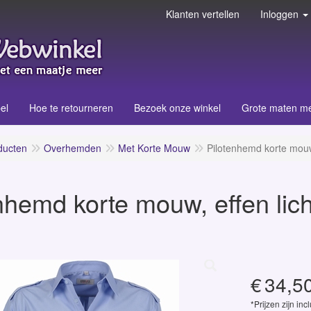
Klanten vertellen
Inloggen
el
Hoe te retourneren
Bezoek onze winkel
Grote maten m
ducten
Overhemden
Met Korte Mouw
Pilotenhemd korte mouw,
nhemd korte mouw, effen lic
€
34,5
*Prijzen zijn inc