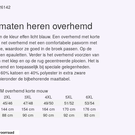
26142
 maten heren overhemd
n de kleur effen licht blauw. Een overhemd met korte
net overhemd met een comfortabele pasvorm met
te, waardoor ze goed in de broek passen. Op de
ten epauletten. Verder is het overhemd voorzien van
 met klep en op de rug gecentreerde plooien. Het is
emd en toepasselijk bij speciale gelegenheden.
60% katoen en 40% polyester in extra zware
e hieronder de bijbehorende maattabel.
CM overhemd korte mouw
2XL
3XL
4XL
5XL
6XL
45/46
47/48
49/50
51/52
53/54
144 cm
154 cm
164 cm
170 cm
176 cm
88 cm
90 cm
90 cm
92 cm
93 cm