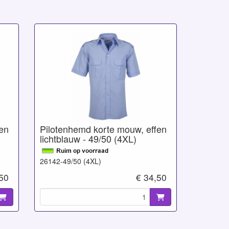
en
Pilotenhemd korte mouw, effen
lichtblauw - 49/50 (4XL)
26142-49/50 (4XL)
,50
€ 34,50