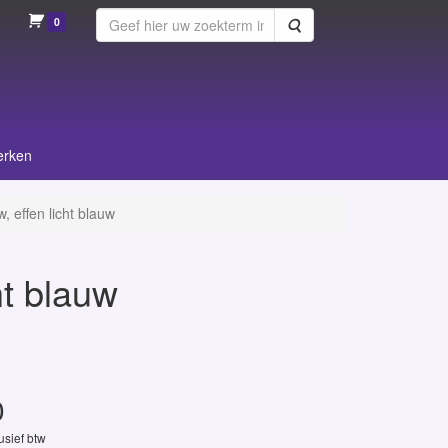
0
Zoeken
erken
 effen licht blauw
ht blauw
0
lusief btw