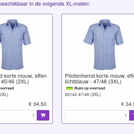
s beschikbaar in de volgende XL-maten:
d korte mouw, effen
Pilotenhemd korte mouw, eff
- 45/46 (2XL)
lichtblauw - 47/48 (3XL)
2XL)
26142-47/48 (3XL)
€ 34,50
€ 34