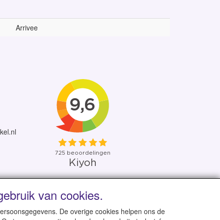
Arrivee
kel.nl
ebruik van cookies.
 uit eigen voorraad
 persoonsgegevens. De overige cookies helpen ons de