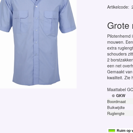
Artikelcode
:
Grote
Pilotenhemd i
mouwen. Een 
extra rugleng
schouders zit
2 borstzakken
een net overh
Gemaakt van 
kwaliteit. Zi
Maattabel G
© GKW
Boordmaat
Buikwijdte
Ruglengte