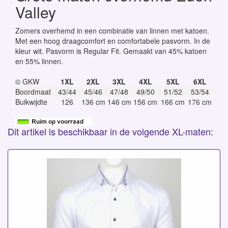
Valley
Zomers overhemd in een combinatie van linnen met katoen.
Met een hoog draagcomfort en comfortabele pasvorm. In de
kleur wit. Pasvorm is Regular Fit. Gemaakt van 45% katoen
en 55% linnen.
© GKW
1XL
2XL
3XL
4XL
5XL
6XL
Boordmaat
43/44
45/46
47/48
49/50
51/52
53/54
Buikwijdte
126
136 cm
146 cm
156 cm
166 cm
176 cm
Dit artikel is beschikbaar in de volgende XL-maten: