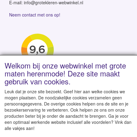
E-mail: info@grotekleren-webwinkel.nl
Neem contact met ons op!
Welkom bij onze webwinkel met grote
maten herenmode! Deze site maakt
gebruik van cookies.
Leuk dat je onze site bezoekt. Geef hier aan welke cookies we
mogen plaatsen. De noodzakelijke cookies verzamelen geen
persoonsgegevens. De overige cookies helpen ons de site en je
Levertijd 1-2 werkdagen | Vanaf € 95 gratis verzending
bezoekerservaring te verbeteren. Ook helpen ze ons om onze
binnen NL | Direct leverbaar uit eigen voorraad
producten beter bij je onder de aandacht te brengen. Ga je voor
een optimaal werkende website inclusief alle voordelen? Vink dan
alle vakjes aan!