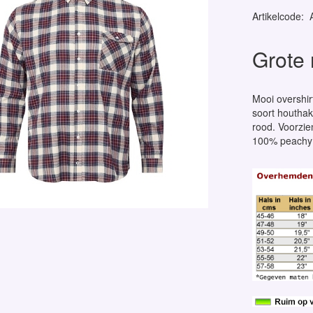
Artikelcode
:
Grote
Mooi overshir
soort houthak
rood. Voorzi
100% peachy 