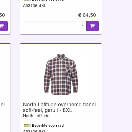
A53136-4XL
,50
€ 64,50
el
North Latitude overhemd flanel
soft-feel, geruit - 8XL
North Latitude
A53136-8XL