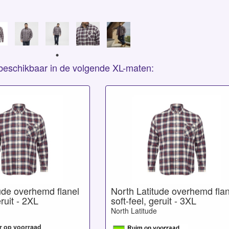
s beschikbaar in de volgende XL-maten:
ude overhemd flanel
North Latitude overhemd flan
eruit - 2XL
soft-feel, geruit - 3XL
North Latitude
r op voorraad