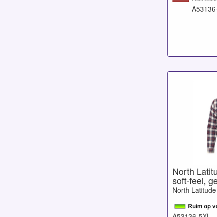
A53136
North Latit
soft-feel, g
North Latitude
A53136-5XL