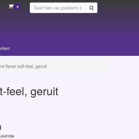
0
Zoeken
erken
 flanel soft-feel, geruit
-feel, geruit
0
lusief btw