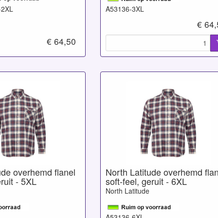
-2XL
A53136-3XL
€ 64
€ 64,50
ude overhemd flanel
North Latitude overhemd flan
eruit - 5XL
soft-feel, geruit - 6XL
North Latitude
A53136-6XL