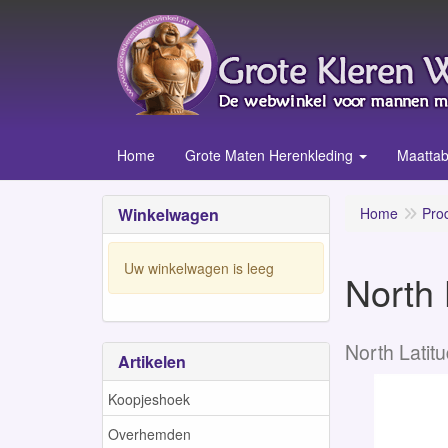
Home
Grote Maten Herenkleding
Maattab
Winkelwagen
Home
Pro
Uw winkelwagen is leeg
North 
North Latit
Artikelen
Koopjeshoek
Overhemden