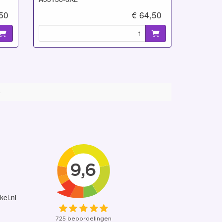
,50
€ 64,50
e
kel.nl