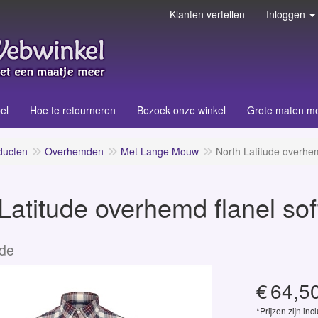
Klanten vertellen
Inloggen
el
Hoe te retourneren
Bezoek onze winkel
Grote maten m
ducten
Overhemden
Met Lange Mouw
North Latitude overhemd
Latitude overhemd flanel soft
ude
€
64,5
*Prijzen zijn inc