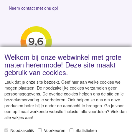
Neem contact met ons op!
Welkom bij onze webwinkel met grote
maten herenmode! Deze site maakt
gebruik van cookies.
Leuk dat je onze site bezoekt. Geef hier aan welke cookies we
mogen plaatsen. De noodzakelijke cookies verzamelen geen
persoonsgegevens. De overige cookies helpen ons de site en je
Levertijd 1-2 werkdagen | Vanaf € 95 gratis verzending
bezoekerservaring te verbeteren. Ook helpen ze ons om onze
binnen NL | Direct leverbaar uit eigen voorraad
producten beter bij je onder de aandacht te brengen. Ga je voor
een optimaal werkende website inclusief alle voordelen? Vink dan
alle vakjes aan!
Noodzakelijk
Voorkeuren
Statistieken