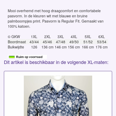
Mooi overhemd met hoog draagcomfort en comfortabele
pasvorm. In de kleuren wit met blauwe en bruine
palmboompjes print. Pasvorm is Regular Fit. Gemaakt van
100% katoen.
© GKW
1XL
2XL
3XL
4XL
5XL
6XL
Boordmaat
43/44
45/46
47/48
49/50
51/52
53/54
Buikwijdte
126
136 cm
146 cm
156 cm
166 cm
176 cm
Dit artikel is beschikbaar in de volgende XL-maten: