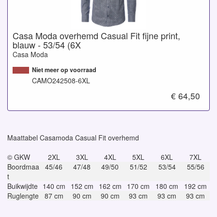
Casa Moda overhemd Casual Fit fijne print,
blauw - 53/54 (6X
Casa Moda
Niet meer op voorraad
CAMO242508-6XL
€ 64,50
Maattabel Casamoda Casual Fit overhemd
© GKW
2XL
3XL
4XL
5XL
6XL
7XL
Boordmaa
45/46
47/48
49/50
51/52
53/54
55/56
t
Buikwijdte
140 cm
152 cm
162 cm
170 cm
180 cm
192 cm
Ruglengte
87 cm
90 cm
90 cm
93 cm
93 cm
93 cm