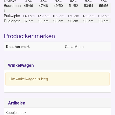
© GKW
2XL
3XL
4XL
5XL
6XL
7XL
Boordmaa
45/46
47/48
49/50
51/52
53/54
55/56
t
Buikwijdte
140 cm
152 cm
162 cm
170 cm
180 cm
192 cm
Ruglengte
87 cm
90 cm
90 cm
93 cm
93 cm
93 cm
Productkenmerken
Kies het merk
Casa Moda
Winkelwagen
Uw winkelwagen is leeg
Artikelen
Koopjeshoek