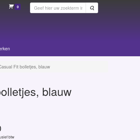
0
Zoeken
erken
ual Fit bolletjes, blauw
lletjes, blauw
0
lusief btw