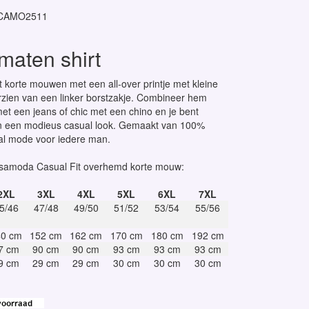
CAMO2511
maten shirt
t korte mouwen met een all-over printje met kleine
orzien van een linker borstzakje. Combineer hem
et een jeans of chic met een chino en je bent
n een modieus casual look. Gemaakt van 100%
al mode voor iedere man.
samoda Casual Fit overhemd korte mouw:
2XL
3XL
4XL
5XL
6XL
7XL
5/46
47/48
49/50
51/52
53/54
55/56
40 cm
152 cm
162 cm
170 cm
180 cm
192 cm
7 cm
90 cm
90 cm
93 cm
93 cm
93 cm
9 cm
29 cm
29 cm
30 cm
30 cm
30 cm