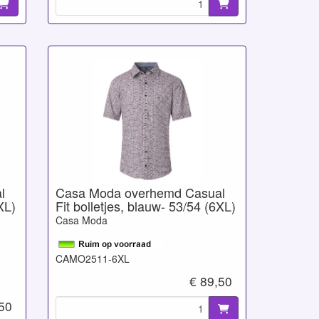
l
Casa Moda overhemd Casual
XL)
Fit bolletjes, blauw- 53/54 (6XL)
Casa Moda
CAMO2511-6XL
€ 89,50
,50