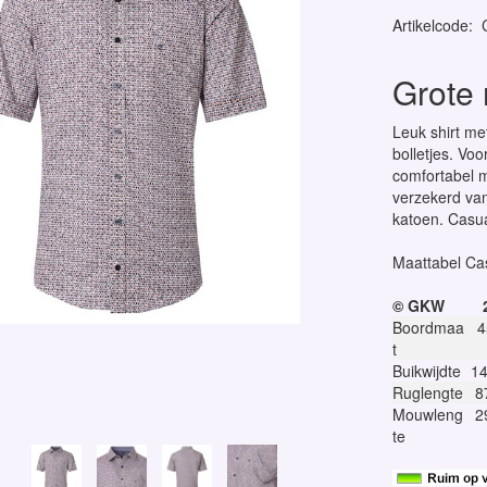
Artikelcode
:
Grote 
Leuk shirt me
bolletjes. Vo
comfortabel m
verzekerd va
katoen. Casu
Maattabel Ca
© GKW
Boordmaa
4
t
Buikwijdte
1
Ruglengte
8
Mouwleng
2
te