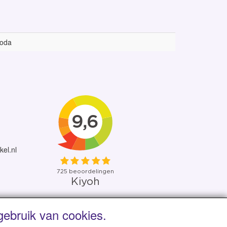
oda
kel.nl
ebruik van cookies.
 uit eigen voorraad