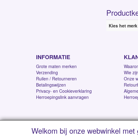
Productk
Kies het merk
INFORMATIE
KLA
Grote maten merken
Waarom
Verzending
Wie zij
Ruilen / Retourneren
Onze w
Betalingswijzen
Retour
Privacy- en Cookieverklaring
Algeme
Herroepingslink aanvragen
Herroe
Welkom bij onze webwinkel met 
Levertijd 1-2 werk