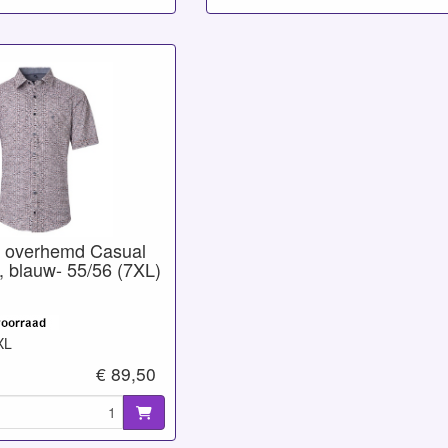
 overhemd Casual
s, blauw- 55/56 (7XL)
XL
€ 89,50