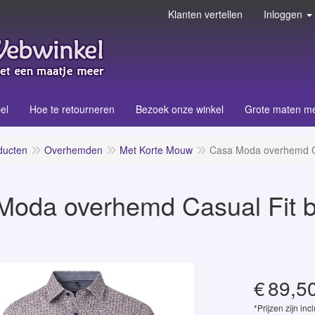
Klanten vertellen
Inloggen
el
Hoe te retourneren
Bezoek onze winkel
Grote maten m
ducten
Overhemden
Met Korte Mouw
Casa Moda overhemd Cas
oda overhemd Casual Fit bo
€
89,5
*Prijzen zijn inc