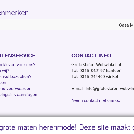
enmerken
Casa M
NTENSERVICE
CONTACT INFO
 kiezen voor ons?
GroteKleren-Webwinkel.nl
n wij?
Tel. 0315-842197 kantoor
inkel bezoeken?
Tel. 0315-244400 winkel
bon
ne voorwaarden
E-mail: info@grotekleren-webwin
pingslink aanvragen
Neem contact met ons op!
grote maten herenmode! Deze site maakt g
dagen | Vanaf € 95 gratis verzending binnen NL | Direct leverbaar