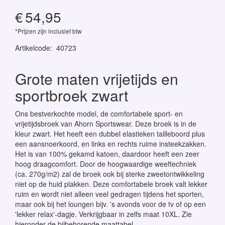
€
54,95
*Prijzen zijn inclusief btw
Artikelcode
:
40723
Grote maten vrijetijds en
sportbroek zwart
Ons bestverkochte model, de comfortabele sport- en
vrijetijdsbroek van Ahorn Sportswear. Deze broek is in de
kleur zwart. Het heeft een dubbel elastieken tailleboord plus
een aansnoerkoord, en links en rechts ruime insteekzakken.
Het is van 100% gekamd katoen, daardoor heeft een zeer
hoog draagcomfort. Door de hoogwaardige weeftechniek
(ca. 270g/m2) zal de broek ook bij sterke zweetontwikkeling
niet op de huid plakken. Deze comfortabele broek valt lekker
ruim en wordt niet alleen veel gedragen tijdens het sporten,
maar ook bij het loungen bijv. 's avonds voor de tv of op een
'lekker relax'-dagje. Verkrijgbaar in zelfs maat 10XL. Zie
hieronder de bijbehorende maattabel.