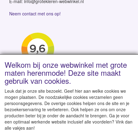
E-mail: info@grotekleren-webwinkel.nl
Neem contact met ons op!
Welkom bij onze webwinkel met grote
maten herenmode! Deze site maakt
gebruik van cookies.
Leuk dat je onze site bezoekt. Geef hier aan welke cookies we
mogen plaatsen. De noodzakelijke cookies verzamelen geen
persoonsgegevens. De overige cookies helpen ons de site en je
Levertijd 1-2 werkdagen | Vanaf € 95 gratis verzending
bezoekerservaring te verbeteren. Ook helpen ze ons om onze
binnen NL | Direct leverbaar uit eigen voorraad
producten beter bij je onder de aandacht te brengen. Ga je voor
een optimaal werkende website inclusief alle voordelen? Vink dan
alle vakjes aan!