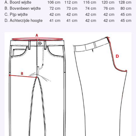
A. Boord wijdte
106 cm
112 cm
116 cm
120 cm
128 cm
B. Bovenbeen wijdte
72 cm
73 cm
74 cm
76 cm
80 cm
C. Pijp wijdte
42 cm
42 cm
42 cm
42 cm
45 cm
D. Achterzijde hoogte
41 cm
41 cm
42 cm
42 cm
45 cm