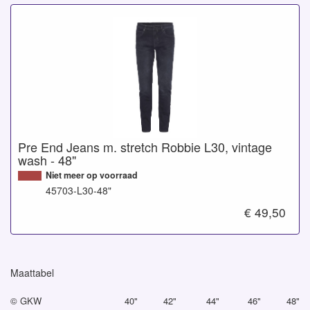
Pre End Jeans m. stretch Robbie L30, vintage
wash - 48"
Niet meer op voorraad
45703-L30-48"
€ 49,50
Maattabel
© GKW
40"
42"
44"
46"
48"