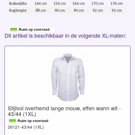
Buikwijdte
144 cm
154 cm
164 cm
170 cm
176 cm
Ruglengte
88 cm
90 cm
90 cm
92 cm
93 cm
Dit artikel is beschikbaar in de volgende XL-maten:
Stijlvol overhemd lange mouw, effen warm wit -
43/44 (1XL)
26121-43/44 (1XL)