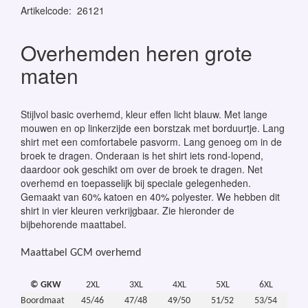
Artikelcode
:
26121
Overhemden heren grote
maten
Stijlvol basic overhemd, kleur effen licht blauw. Met lange
mouwen en op linkerzijde een borstzak met borduurtje. Lang
shirt met een comfortabele pasvorm. Lang genoeg om in de
broek te dragen. Onderaan is het shirt iets rond-lopend,
daardoor ook geschikt om over de broek te dragen. Net
overhemd en toepasselijk bij speciale gelegenheden.
Gemaakt van 60% katoen en 40% polyester. We hebben dit
shirt in vier kleuren verkrijgbaar. Zie hieronder de
bijbehorende maattabel.
Maattabel GCM overhemd
© GKW
2XL
3XL
4XL
5XL
6XL
Boordmaat
45/46
47/48
49/50
51/52
53/54