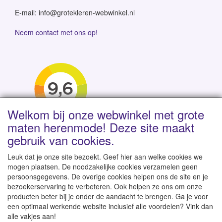
E-mail: info@grotekleren-webwinkel.nl
Neem contact met ons op!
Welkom bij onze webwinkel met grote
maten herenmode! Deze site maakt
gebruik van cookies.
Leuk dat je onze site bezoekt. Geef hier aan welke cookies we
mogen plaatsen. De noodzakelijke cookies verzamelen geen
persoonsgegevens. De overige cookies helpen ons de site en je
Levertijd 1-2 werkdagen | Vanaf € 95 gratis verzending
bezoekerservaring te verbeteren. Ook helpen ze ons om onze
binnen NL | Direct leverbaar uit eigen voorraad
producten beter bij je onder de aandacht te brengen. Ga je voor
een optimaal werkende website inclusief alle voordelen? Vink dan
alle vakjes aan!