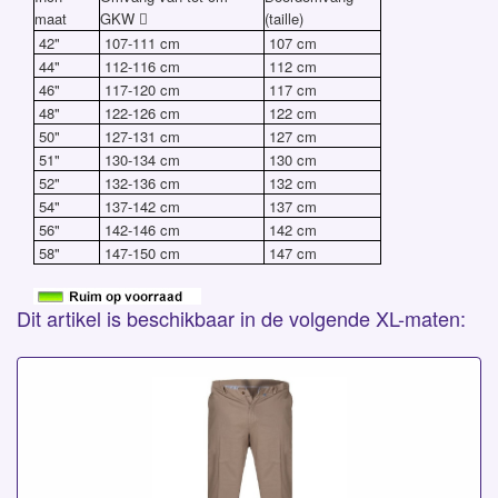
maat
GKW
(taille)

42"
107-111 cm
107 cm
44"
112-116 cm
112 cm
46"
117-120 cm
117 cm
48"
122-126 cm
122 cm
50"
127-131 cm
127 cm
51"
130-134 cm
130 cm
52"
132-136 cm
132 cm
54"
137-142 cm
137 cm
56"
142-146 cm
142 cm
58"
147-150 cm
147 cm
Dit artikel is beschikbaar in de volgende XL-maten: