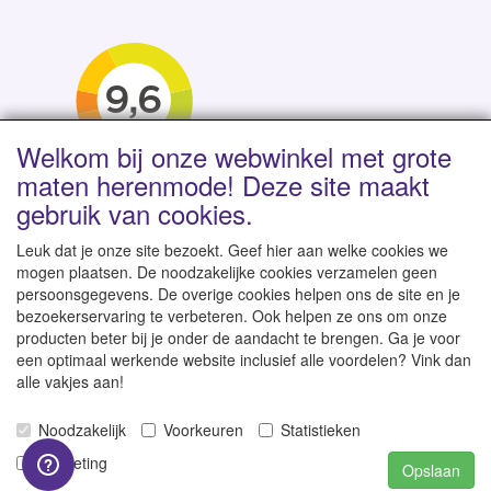
Welkom bij onze webwinkel met grote
maten herenmode! Deze site maakt
gebruik van cookies.
Leuk dat je onze site bezoekt. Geef hier aan welke cookies we
mogen plaatsen. De noodzakelijke cookies verzamelen geen
persoonsgegevens. De overige cookies helpen ons de site en je
Levertijd 1-2 werkdagen | Vanaf € 95 gratis verzending
bezoekerservaring te verbeteren. Ook helpen ze ons om onze
binnen NL | Direct leverbaar uit eigen voorraad
producten beter bij je onder de aandacht te brengen. Ga je voor
een optimaal werkende website inclusief alle voordelen? Vink dan
alle vakjes aan!
Noodzakelijk
Voorkeuren
Statistieken
© 2007-2026
GroteKleren-Webwinkel.nl
-
Alle rechten
Marketing
Opslaan
voorbehouden - Prijzen zijn inclusief 21% BTW