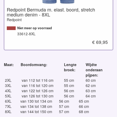
Redpoint Bermuda m. elast. boord, stretch
medium denim - 8XL
Redpoint
Niet meer op voorraad
33612-8XL
€ 69,95
Maat:
Boordomvang:
Lengte
Wijdte
broek:
onderaan
pijpen:
2XL
van 112 tot 116 cm
55 cm
60 cm
3XL
van 116 tot 120 cm
55 cm
62 cm
4XL
van 122 tot 126 cm
56 cm
63 cm
5XL
van 126 tot 130 cm
56 cm
64 cm
6XL
van 130 tot 134 cm
56 cm
65 cm
7XL
van 134 tot 138 cm
57 cm
66 cm
8XL
van 144 tot 150 cm
57 cm
68 cm