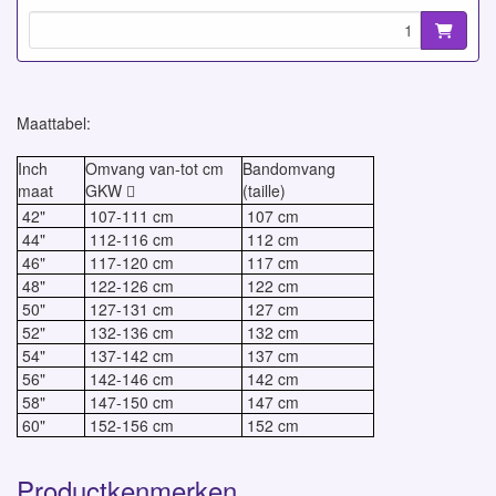
Maattabel:
Inch
Omvang van-tot cm
Bandomvang
maat
GKW
(taille)

42"
107-111 cm
107 cm
44"
112-116 cm
112 cm
46"
117-120 cm
117 cm
48"
122-126 cm
122 cm
50"
127-131 cm
127 cm
52"
132-136 cm
132 cm
54"
137-142 cm
137 cm
56"
142-146 cm
142 cm
58"
147-150 cm
147 cm
60"
152-156 cm
152 cm
Productkenmerken