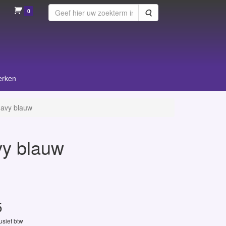
0
Zoeken
erken
 navy blauw
avy blauw
5
lusief btw