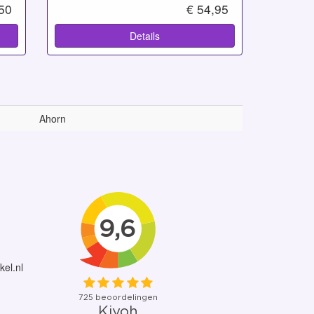
,50
€ 54,95
Details
Ahorn
kel.nl