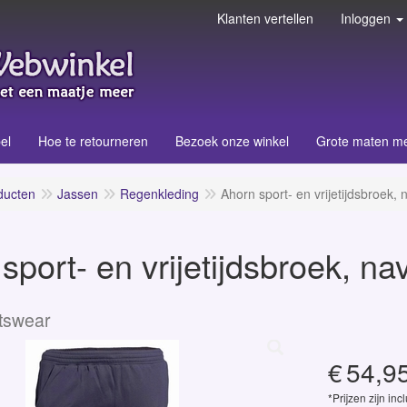
Klanten vertellen
Inloggen
el
Hoe te retourneren
Bezoek onze winkel
Grote maten m
ducten
Jassen
Regenkleding
Ahorn sport- en vrijetijdsbroek,
sport- en vrijetijdsbroek, n
tswear
€
54,9
*Prijzen zijn inc