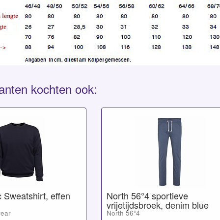
anten kochten ook:
 Sweatshirt, effen
North 56°4 sportieve
vrijetijdsbroek, denim blue
wear
North 56°4