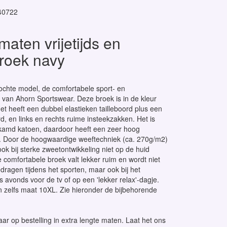
40722
maten vrijetijds en
roek navy
chte model, de comfortabele sport- en
ek van Ahorn Sportswear. Deze broek is in de kleur
et heeft een dubbel elastieken tailleboord plus een
, en links en rechts ruime insteekzakken. Het is
amd katoen, daardoor heeft een zeer hoog
. Door de hoogwaardige weeftechniek (ca. 270g/m2)
ook bij sterke zweetontwikkeling niet op de huid
 comfortabele broek valt lekker ruim en wordt niet
edragen tijdens het sporten, maar ook bij het
's avonds voor de tv of op een 'lekker relax'-dagje.
in zelfs maat 10XL. Zie hieronder de bijbehorende
aar op bestelling in extra lengte maten. Laat het ons