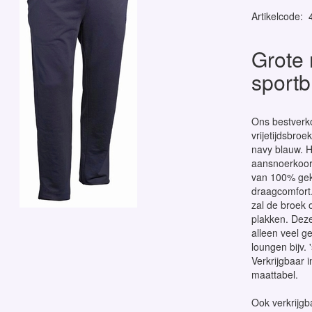
Artikelcode
:
Grote 
sportb
Ons bestverko
vrijetijdsbro
navy blauw. H
aansnoerkoord
van 100% gek
draagcomfort
zal de broek 
plakken. Deze
alleen veel g
loungen bijv. 
Verkrijgbaar 
maattabel.
Ook verkrijgb