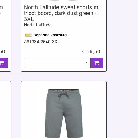
m.
North Latitude sweat shorts m.
-
tricot boord, dark dust green -
3XL
North Latitude
A61334-2640-3XL
,50
€ 59,50