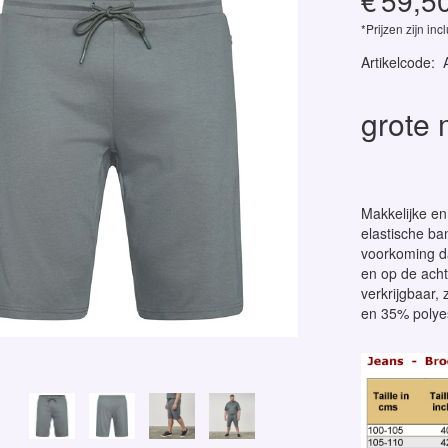
€
59,5
*Prijzen zijn inc
Artikelcode
:
grote 
Makkelijke en
elastische ba
voorkoming da
en op de acht
verkrijgbaar,
en 35% polyes