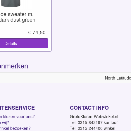
ude sweater m.
dark dust green
€ 74,50
Details
enmerken
North Latitud
NTENSERVICE
CONTACT INFO
 kiezen voor ons?
GroteKleren-Webwinkel.nl
n wij?
Tel. 0315-842197 kantoor
inkel bezoeken?
Tel. 0315-244400 winkel