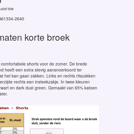
0
lusief btw
A61334-2640
maten korte broek
 comfortabele shorts voor de zomer. De brede
nd heeft een extra stevig aansnoerkoord ter
t het kan gaan zakken. Links en rechts ritszakken
erzijde rechts een insteekzakje. In twee kleuren
 zwart en dark dust green. Gemaakt van 65% katoen
ter.