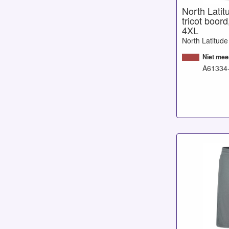
North Latit
tricot boord
4XL
North Latitude
Niet mee
A61334