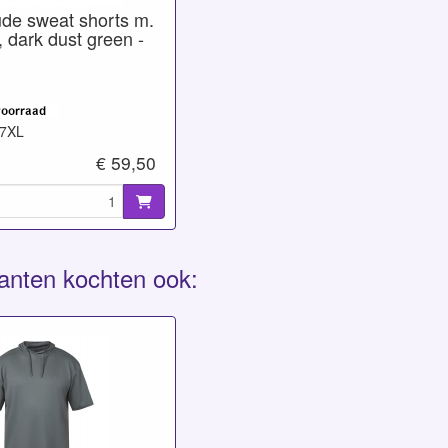
ude sweat shorts m.
, dark dust green -
-7XL
€ 59,50
anten kochten ook: