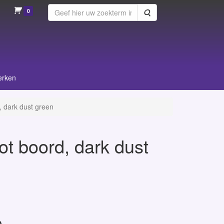
0
Zoeken
erken
, dark dust green
ot boord, dark dust