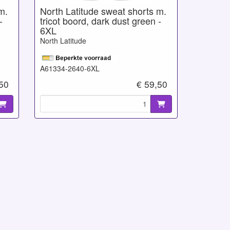
m.
North Latitude sweat shorts m.
-
tricot boord, dark dust green -
6XL
North Latitude
A61334-2640-6XL
,50
€ 59,50