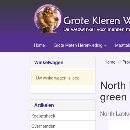
Home
Grote Maten Herenkleding
Maattab
Winkelwagen
Home
Pro
Uw winkelwagen is leeg
North 
green
Artikelen
North Latit
Koopjeshoek
Overhemden